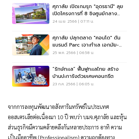
ศุภาลัย เปิดเกมรุก "อุดรธานี" ลุย
เปิดโครงการที่ 8 ชิงศูนย์กลาง
อีสานตอนบน
24 เม.ย. 2566 | 07:11 น.
ศุภาลัย ปลุกตลาด "คอนโด" ดัน
แบรนด์ Parc เจาะทำเล เอกมัย-
พัฒนาการ
25 พ.ค. 2566 | 06:58 น.
“รักษ์ทะเล” ฟื้นฟูทะเลไทย สร้าง
บ้านปะการังด้วยเศษคอนกรีต
23 ก.ค. 2566 | 06:05 น.
จากการลงทุนพัฒนาอสังหาริมทรัพย์ในประเทศ
ออสเตรเลียต่อเนื่องมา 10 ปี พบว่า บมจ.ศุภาลัย และหุ้น
ส่วนธุรกิจมีความคล้ายคลึงกันหลายประการ อาทิ ความ
เป็นมืออาชีพ (Professionalism) ความถูกต้องทาง