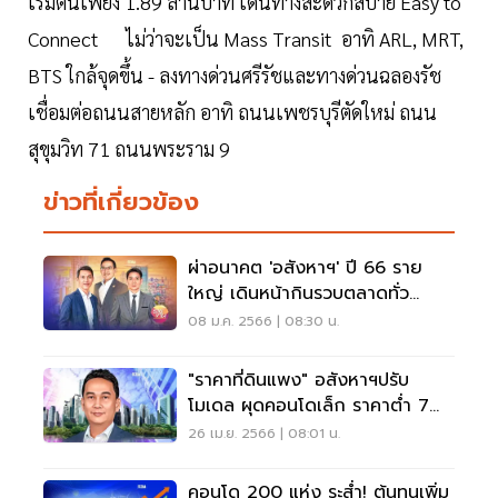
เริ่มต้นเพียง 1.89 ล้านบาท เดินทางสะดวกสบาย Easy to
Connect ไม่ว่าจะเป็น Mass Transit อาทิ ARL, MRT,
BTS ใกล้จุดขึ้น - ลงทางด่วนศรีรัชและทางด่วนฉลองรัช
เชื่อมต่อถนนสายหลัก อาทิ ถนนเพชรบุรีตัดใหม่ ถนน
สุขุมวิท 71 ถนนพระราม 9
ข่าวที่เกี่ยวข้อง
ผ่าอนาคต 'อสังหาฯ' ปี 66 ราย
ใหญ่ เดินหน้ากินรวบตลาดทั่ว
ประเทศ
08 ม.ค. 2566 | 08:30 น.
"ราคาที่ดินแพง" อสังหาฯปรับ
โมเดล ผุดคอนโดเล็ก ราคาต่ำ 7
หมื่นต่อตร.ม. มาแรง
26 เม.ย. 2566 | 08:01 น.
คอนโด 200 แห่ง ระส่ำ! ต้นทุนเพิ่ม