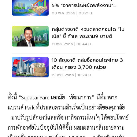
5% "อาคารประหยัดพลังงาน"
เกณฑ์ก่อสร้างใหม่
08 พ.ค. 2566 | 08:21 น.
กลุ่มต่างชาติ หวนตลาดคอนโด "โน
เบิล" ชี้ ทำเล พระราม9 ขายดี
11 พ.ค. 2566 | 08:44 น.
10 สัญชาติ ถล่มซื้อคอนโดฯไทย 3
เดือน ครอง 3,700 หน่วย
19 พ.ค. 2566 | 10:24 น.
ทั้งนี้ “Supalai Parc เอกมัย - พัฒนาการ” มีที่มาจาก
แบรนด์ Park ที่ประสบความสำเร็จเป็นอย่างดีของศุภาลัย
มาปรับรูปลักษณ์และพัฒนากิจกรรมใหม่ๆ ให้ตอบโจทย์
การพักอาศัยในปัจจุบันให้ดีขึ้น ผสมผสานกลิ่นอายความ