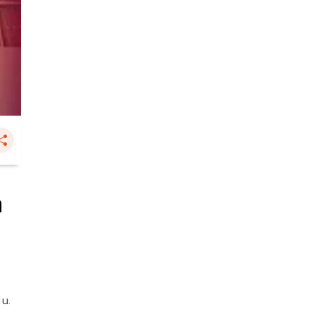
ต
 น.