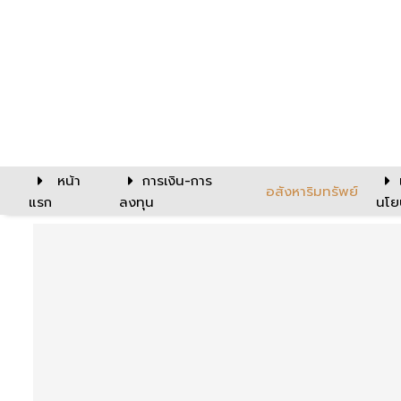
หน้า
การเงิน-การ
อสังหาริมทรัพย์
แรก
ลงทุน
นโย