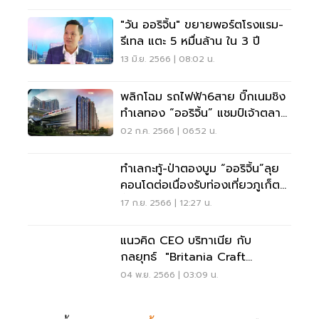
"วัน ออริจิ้น" ขยายพอร์ตโรงแรม-
รีเทล แตะ 5 หมื่นล้าน ใน 3 ปี
13 มิ.ย. 2566 | 08:02 น.
พลิกโฉม รถไฟฟ้า6สาย บิ๊กเนมชิง
ทำเลทอง “ออริจิ้น” แชมป์เจ้าตลาด
คอนโดใหม่
02 ก.ค. 2566 | 06:52 น.
ทำเลกะทู้-ป่าตองบูม “ออริจิ้น”ลุย
คอนโดต่อเนื่องรับท่องเที่ยวภูเก็ต
ฟื้น
17 ก.ย. 2566 | 12:27 น.
แนวคิด CEO บริทาเนีย กับ
กลยุทธ์ "Britania Craft
Services" การบริการ คือหัวใจ
04 พ.ย. 2566 | 03:09 น.