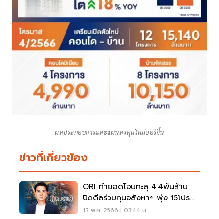
ผลประกอบการและแผนลงทุนใหม่ออริจิ้น
ข่าวที่เกี่ยวข้อง
ORI ทำยอดโอนทะลุ 4.4พันล้าน
ปิดดีลร่วมทุนอสังหาฯ พุ่ง 15โปร
เจ็กต์
17 พ.ค. 2566 | 03:44 น.