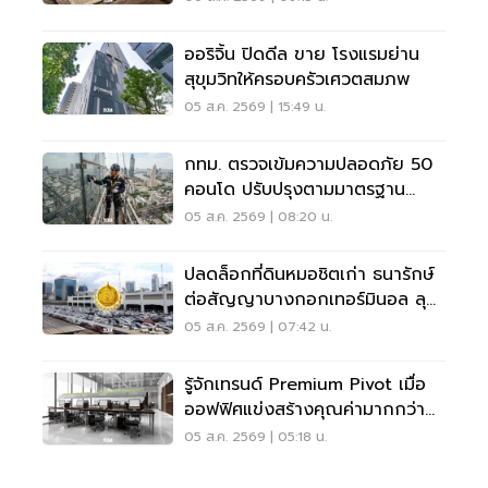
ออริจิ้น ปิดดีล ขาย โรงแรมย่าน
สุขุมวิทให้ครอบครัวเศวตสมภพ
05 ส.ค. 2569 | 15:49 น.
กทม. ตรวจเข้มความปลอดภัย 50
คอนโด ปรับปรุงตามมาตรฐาน
เคร่งครัด
05 ส.ค. 2569 | 08:20 น.
ปลดล็อกที่ดินหมอชิตเก่า ธนารักษ์
ต่อสัญญาบางกอกเทอร์มินอล ลุย
บิ๊กโปรเจ็กต์
05 ส.ค. 2569 | 07:42 น.
รู้จักเทรนด์ Premium Pivot เมื่อ
ออฟฟิศแข่งสร้างคุณค่ามากกว่า
ทำเล-ค่าเช่า
05 ส.ค. 2569 | 05:18 น.