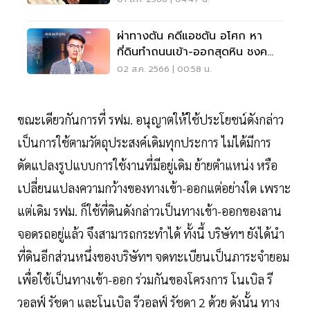
ผ่าทางตัน คดีแอชตัน อโศก หา
ที่ดินทำถนนเข้า-ออกสุดหิน ชงค
รม.ใหม่อุ้มลูกบ้าน
02 ส.ค. 2566 | 00:58 น.
ขณะเดียวกันการที่ รฟม. อนุญาตให้ใช้ประโยชน์ดังกล่าว
เป็นการใช้ตามวัตถุประสงค์เดิมทุกประการ ไม่ได้มีการ
ดัดแปลงรูปแบบการใช้งานที่มีอยู่เดิม ย้ายตำแหน่ง หรือ
เปลี่ยนแปลงความกว้างของทางเข้า-ออกแต่อย่างใด เพราะ
แต่เดิม รฟม. ก็ใช้ที่ดินดังกล่าวเป็นทางเข้า-ออกของลาน
จอดรถอยู่แล้ว จึงสามารถกระทำได้ ทั้งนี้ บริษัทฯ ยังได้นำ
ที่ดินอีกส่วนหนึ่งของบริษัทฯ จดทะเบียนเป็นภาระจำยอม
เพื่อใช้เป็นทางเข้า-ออก ร่วมกันของโครงการ โนเบิล รี
วอลฟ์ รัชดา และโนเบิล รีวอลฟ์ รัชดา 2 ด้วย ดังนั้น ทาง