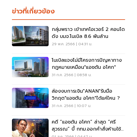
ข่าวที่เกี่ยวข้อง
กลุ่มพราว เข้าเทคโอเวอร์ 2 คอนโด
ดัง บมจ.โนเบิล 8.6 พันล้าน
29 พ.ค. 2566 | 04:31 น.
โนเบิลแจงไม่มีโครงการปัญหาทาง
กฎหมายเหมือน"แอชตัน อโศก"
31 ก.ค. 2566 | 08:58 น.
ส่องงบการเงิน"ANAN"รับมือ
วิกฤต"แอชตัน อโศก"ได้แค่ไหน ?
31 ก.ค. 2566 | 10:07 น.
คดี “แอชตัน อโศก” ล่าสุด “ศรี
สุวรรณ” บี้ กทม.ออกคำสั่งห้ามใช้
อาคาร
01 ส.ค. 2566 | 04:47 น.