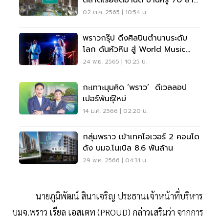
ตลาดเรียลดีมานด์ บ้านหรู 70 ล้าน
ซอยอารีย์3
02 ต.ค. 2565 | 10:54 น.
พราวกรุ๊ป ดึงศิลปินตำนานระดับ
โลก ดันหัวหิน สู่ World Music
Destination
24 พ.ย. 2565 | 10:25 น.
กะเทาะมุมคิด ‘พราว’ ดีเวลลอป
เปอร์พันธุ์ใหม่
14 ม.ค. 2566 | 02:20 น.
กลุ่มพราว เข้าเทคโอเวอร์ 2 คอนโด
ดัง บมจ.โนเบิล 8.6 พันล้าน
29 พ.ค. 2566 | 04:31 น.
นายภูมิพัฒน์ สินาเจริญ ประธานเจ้าหน้าที่บริหาร
บมจ.พราว เรียล เอสเตท (PROUD) กล่าวเสริมว่า จากการ