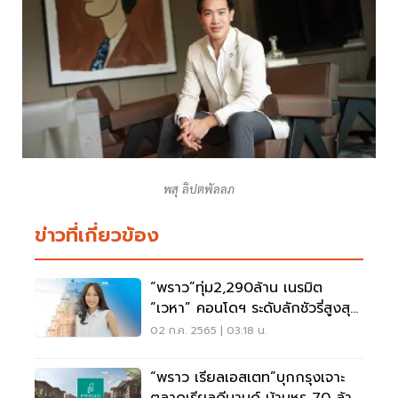
พสุ ลิปตพัลลภ
ข่าวที่เกี่ยวข้อง
“พราว”ทุ่ม2,290ล้าน เนรมิต
“เวหา” คอนโดฯ ระดับลักชัวรี่สูงสุด
ในหัวหิน
02 ก.ค. 2565 | 03:18 น.
“พราว เรียลเอสเตท”บุกกรุงเจาะ