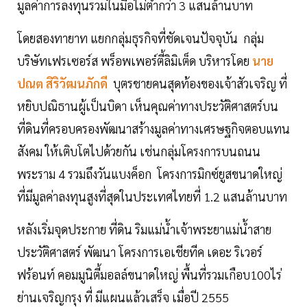
มูลค่าการลงทุนรวมในมือไม่ตํ่ากว่า 3 แสนล้านบาท
โดยสองทายาท แยกกลุ่มธุรกิจที่ชัดเจนปัจจุบัน กลุ่ม
บริษัทเฟรเซอร์ส พร็อพเพอร์ตี้ลิมิเต็ด บริหารโดย
นาย
ปณต สิริวัฒนภักดี
บุตรชายคนสุดท้องของเจ้าสัวเจริญ ที่
หยิบปณิธานผู้เป็นบิดา เห็นคุณค่าทางประวัติศาสตร์บน
ที่ดินที่ครอบครองพัฒนาสร้างมูลค่าทางเศรษฐกิจตอบแทน
สังคม ให้เติบโตไปด้วยกัน เช่นกลุ่มโครงการบนถนน
พระราม 4 รวมถึงวันแบงค็อก โครงการมิกซ์ยูสขนาดใหญ่
ที่มีมูลค่าลงทุนสูงที่สุดในประเทศไทยที่ 1.2 แสนล้านบาท
หลังเริ่มจุดประกาย ที่ดิน ริมแม่นํ้าเจ้าพระยาแม่นํ้าสาย
ประวัติศาสตร์ พัฒนา โครงการเอเชียทีค เดอะ ริเวอร์
ฟร้อนท์ คอมมูนิตี้มอลล์ขนาดใหญ่ พื้นที่รวมเกือบ100ไร่
ย่านเจริญกรุง ที่ มีแผนแล้วเสร็จ เมื่อปี 2555