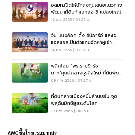
อสมท.เปิดให้นักลงทุนเสนอแนวทาง
พัฒนาที่ดินทำเลทอง 3 แปลงใหญ่
12 ธ.ค. 2565 | 04:25 น.
วัน แบงค็อก ตั้ง ซีบีอาร์อี และเจ
แอลแอลเป็นตัวแทนจัดหาผู้เช่า
อาคาร
14 ธ.ค. 2565 | 07:10 น.
พลิกโฉม "พระราม9-รัช
ดาฯ"ศูนย์กลางธุรกิจใหม่ ที่ดินพุ่ง
วาละ 2 ล้าน
09 ก.พ. 2566 | 07:27 น.
ที่ดินกลางเมืองหมื่นล้านขยับ จุด
พลุดันมิกซ์ยูสระดับโลก
19 ก.พ. 2566 | 08:16 น.
AWCซื้อโรงแรมมากสุด