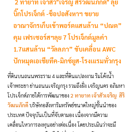
2 ทายาท เจ้าสัว"เจริญ สิริวัฒนภักดี" ลุย
บิ๊กโปรเจ็กต์ -ช็อปอสังหาฯ ขยาย
อาณาจักรเก็บเข้าพอร์ตแสนล้าน “ปณต”
คุม เฟรเซอร์สฯลุย 7 โปรเจ็กต์มูลค่า
1.7แสนล้าน “วัลลภา” ขับเคลื่อน AWC
ปักหมุดเอเชียทีค-มิกซ์ยูส-โรงเแรมทั่วกรุง
ที่ดินบนถนนพระราม 4 และที่ดินแปลงงาม ริมโค้งนํ้า
เจ้าพระยา ย่านถนนเจริญกรุง รวมถึงฝั่ง เจริญนคร อภิมหา
โปรเจ็กต์ภายใต้การพัฒนาของ
2 ทายาท เจ้าสัวเจริญ สิริ
วัฒนภักดี
บริษัทอสังหาริมทรัพย์ขนาดใหญ่ชั้นนำของ
ประเทศ ปัจจุบันเป็นที่จับตามอง เนื่องจากมีความ
เคลื่อนไหวการลงทุนอย่างต่อเนื่อง โดยประเมินว่าจะมี