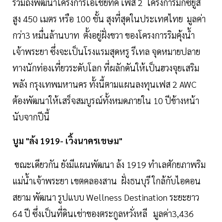
รวมถึงพัฒนาโครงการเอเชียทีค เฟส 2 โครงการมิกซ์ยูส
สูง 450 เมตร หรือ 100 ชั้น สุงที่สุดในประเทศไทย มูลค่า
กว่า3 หมื่นล้านบาท ตั้งอยู่ฝั่งขวา ของโครงการริมคุ้งนํ้า
เจ้าพระยา ซึ่งจะเป็นโรงแรมสุดหรู รีเทล จุดหมายปลาย
ทางนักท่องเที่ยวระดับโลก ที่ผลักดันให้เป็นฮวงจุยเสริม
พลัง กรุงเทพมหานคร ทั้งนี้ตามแผนลงทุนเฟส 2 AWC
ต้องพัฒนาให้เสร็จสมบูรณ์ทั้งหมดภายใน 10 ปีข้างหน้า
นับจากปีนี้
บูม "ล้ง 1919- เวิ้งนาครเขษม"
ขณะเดียวกัน ยังมีแผนพัฒนา ล้ง 1919 ทำเลศักยภาพริม
แม่นํ้าเจ้าพระยา เขตคลองสาน ฝั่งธนบุรี ใกล้กับไอคอน
สยาม พัฒนา รูปแบบ Wellness Destination ระยะยาว
64 ปี ซึ่งเป็นที่ดินเช่าของตระกูลหวั่งหลี มูลค่า3,436