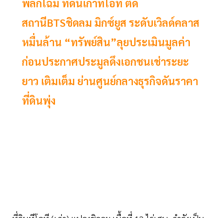
พลิกโฉม ที่ดินเก่าทีโอที ติด
สถานีBTSชิดลม มิกซ์ยูส ระดับเวิลด์คลาส
หมื่นล้าน “ทรัพย์สิน”ลุยประเมินมูลค่า
ก่อนประกาศประมูลดึงเอกชนเช่าระยะ
ยาว เติมเต็ม ย่านศูนย์กลางธุรกิจดันราคา
ที่ดินพุ่ง