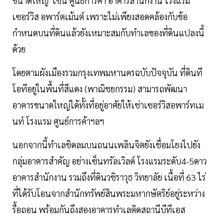
ขนาดใหญ่ เช่น ศูนย์การค้า อาคารสำนักงาน โรงแรม
เซอร์วิส อพาร์ตเม้นต์ เพราะไม่เพียงสอดคล้องกับข้อ
กำหนดบนที่ดินแล้วยังเหมาะสมกับทำเลของที่ดินแปลงนี้
ด้วย
โดยตามผังเมืองรวมกรุงเทพมหานครฉบับปัจจุบัน ที่ดินที
โอทีอยู่ในพื้นที่สีแดง (พาณิชยกรรม) สามารถพัฒนา
อาคารขนาดใหญ่ได้ทั้งที่อยู่อาศัยให้เช่าเซอร์วิสอพาร์ทเม
นท์ โรงแรม ศูนย์การค้าฯลฯ
นอกจากนี้ทำเลชิดลมบนถนนเพลินจิตยังเชื่อมโยงไปยัง
กลุ่มอาคารสำคัญ อย่างเซ็นทรัลเวิลด์ โรงแรมระดับ4-5ดาว
อาคารสำนักงาน รวมถึงที่ดินวชิราวุธ วิทยาลัย เนื้อที่ 63 ไร่
ที่ได้รับโอนจากสำนักทรัพย์สินพระมหากษัตริย์อยู่ระหว่าง
รื้อถอน พร้อมกันถึงสองอาคารทำเลติดสถานีบีทีเอส