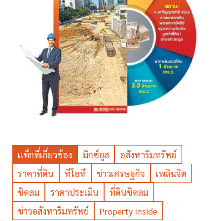
แท็กที่เกี่ยวข้อง
มิกซ์ยูส
อสังหาริมทรัพย์
ราคาที่ดิน
ทีโอที
ข่าวเศรษฐกิจ
เพลินจิต
ชิดลม
ราคาประเมิน
ที่ดินชิดลม
ข่าวอสังหาริมทรัพย์
Property Inside