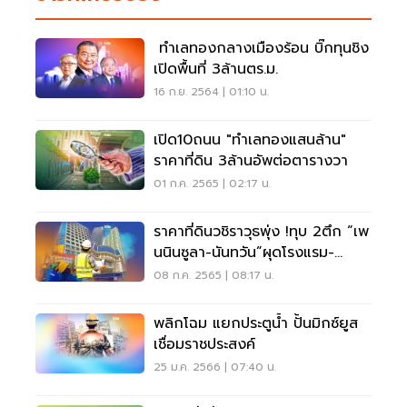
ทำเลทองกลางเมืองร้อน บิ๊กทุนชิง
เปิดพื้นที่ 3ล้านตร.ม.
16 ก.ย. 2564 | 01:10 น.
เปิด10ถนน "ทำเลทองแสนล้าน"
ราคาที่ดิน 3ล้านอัพต่อตารางวา
01 ก.ค. 2565 | 02:17 น.
ราคาที่ดินวชิราวุธพุ่ง !ทุบ 2ตึก “เพ
นนินซูลา-นันทวัน”ผุดโรงแรม-
ออฟฟิศหรู
08 ก.ค. 2565 | 08:17 น.
พลิกโฉม แยกประตูนํ้า ปั้นมิกซ์ยูส
เชื่อมราชประสงค์
25 ม.ค. 2566 | 07:40 น.