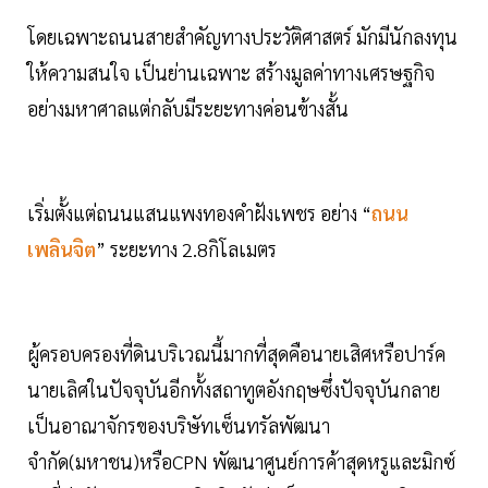
โดยเฉพาะถนนสายสำคัญทางประวัติศาสตร์ มักมีนักลงทุน
ให้ความสนใจ เป็นย่านเฉพาะ สร้างมูลค่าทางเศรษฐกิจ
อย่างมหาศาลแต่กลับมีระยะทางค่อนข้างสั้น
เริ่มตั้งแต่ถนนแสนแพงทองคำฝังเพชร อย่าง “
ถนน
เพลินจิต
” ระยะทาง 2.8กิโลเมตร
ผู้ครอบครองที่ดินบริเวณนี้มากที่สุดคือนายเสิศหรือปาร์ค
นายเลิศในปัจจุบันอีกทั้งสถาทูตอังกฤษซึ่งปัจจุบันกลาย
เป็นอาณาจักรของบริษัทเซ็นทรัลพัฒนา
จำกัด(มหาชน)หรือCPN พัฒนาศูนย์การค้าสุดหรูและมิกซ์