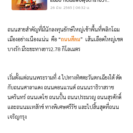
แชมป์ ที่ดินแพงพุ่งตารางวา
ละ3.5ล้าน
26 มิ.ย. 2565 | 06:32 น.
ถนนสายสำคัญที่มีนักลงทุนยักษ์ใหญ่เข้าพื้นที่พลิกโฉม
เมืองอย่างเนืองแน่น คือ “
ถนนสีลม
” เส้นเลือดใหญ่เขต
บางรัก มีระยะทางยาว2.78 กิโลเมตร
เริ่มตั้งแต่ถนนพระรามที่ 4 ไปทางทิศตะวันตกเฉียงใต้ ตัด
กับถนนศาลาแดง ถนนคอนแวนต์ ถนนนราธิวาสราช
นครินทร์ ถนนเดโช ถนนปั้น ถนนประมวญ ถนนสุรศักดิ์
และถนนมเหสักข์ ทางพิเศษศรีรัช และไปสิ้นสุดที่ถนน
เจริญกรุง