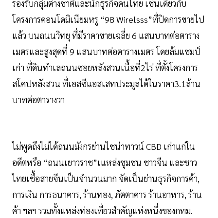
รองรับกลุ่มต่างชาติและนักธุรกิจคนไทย เช่นเดียวกับ
โครงการคอนโดมิเนียมหรู “98 Wirelsss”ที่ปิดการขายไป
แล้ว บนถนนวิทยุ ที่มีราคาขายเฉลี่ย 6 แสนบาทต่อตาราง
เมตรและสูงสุดที่ 9 แสนบาทต่อตารางเมตร โดยล้มแชมป์
เก่า ที่ดินทำเลถนนซอยหลังสวนเนื้อที่2ไร่ ที่ตั้งโครงการ
สโคปหลังสวน ที่เอสซีแอสเสทประมูลได้ในราคา3.1ล้าน
บาทต่อตารางวา
ไม่พูดถึงไม่ได้ถนนมังกรย่านไชน่าทาวน์ CBD เก่าแก่ใน
อดีตหรือ “ถนนเยาวราช”เแหล่งชุมชน ชาวจีน และชาว
ไทยเชื้อสายจีนเป็นจำนวนมาก จัดเป็นย่านธุรกิจการค้า,
การเงิน การธนาคาร, ร้านทอง, ภัตตาคาร ร้านอาหาร, ร้าน
ค้า ฯลฯ รวมทั้งแหล่งท่องเที่ยวสำคัญแห่งหนึ่งของกทม.