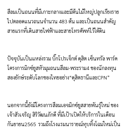
สีลมเป็นถนนที่มีเกาะกลางและมีต้นไม้ใหญ่ปลูกเรียงราย
ไปตลอดแนวถนนจำนวน 483 ต้น และเป็นถนนสำคัญ
สายแรกที่เดินสายไฟฟ้าและสายโทรศัพท์ไว้ใต้ดิน
ปัจจุบันเป็นแหล่งรวม บิ๊กโปรเจ็กต์ ดุสิต เซ็นทรัล พาร์ค
โครงการมิกซ์ยูสหัวมุมถนนสีลม-พระราม4 ของนักลงทุน
สองยักษ์ระดับโลกของไทยอย่าง“ดุสิตธานีและCPN”
นอกจากนี้ยังมีโครงการสีลมเอจมิกซ์ยูสสายพันธุ์ใหม่ ของ
เจ้าสัวเจริญ สิริวัฒนภักดี ที่มีเป้าเปิดให้บริการในเดือน
กันยายน2565 รวมถึงโรงแรมนารายณ์ทุบทิ้งโฉมใหม่เป็น