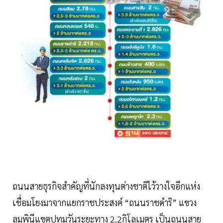
ถนนสายธุรกิจสำคัญที่นักลงทุนต่างชาติไว้วางใจอีกแห่ง
เชื่อมโยงมาจากแยกราชประสงค์ “ถนนราชดำริ” แขวง
ลุมพินีแขตปทุมวันระยะทาง 2.2กิโลเมตร เป็นถนนสาย