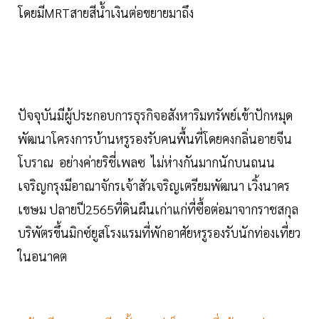
โดยมีMRTสายสีน้ำเงินต่อขยายมาถึง
ปัจจุบันมีผู้ประกอบการธุรกิจอสังหาริมทรัพย์เข้าปักหมุด
พัฒนาโครงการบ้านหรูรองรับคนพื้นที่โดยคงกลิ่นอายจีน
โบราณ อย่างค่ายริชี่เพลซ ไม่ห่างกันมากนักบนถนน
เจริญกรุงมีอาณาจักรเจ้าสัวเจริญเตรียมพัฒนา เวิ้งนาคร
เขษม ปลายปี2565ที่ดินผืนเก่าแก่ที่ซื้อต่อมาจากราชสกุล
บริพัตรขึ้นมิกซ์ยูสโรงแรมที่พักอาศัยหรูรองรับนักท่องเที่ยว
ในอนาคต