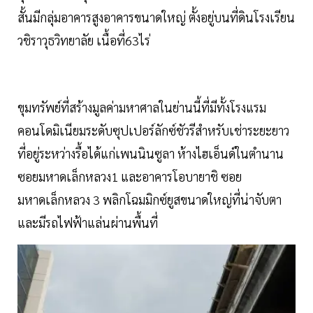
สั้นมีกลุ่มอาคารสูงอาคารขนาดใหญ่ ตั้งอยู่บนที่ดินโรงเรียน
วชิราวุธวิทยาลัย เนื้อที่63ไร่
ขุมทรัพย์ที่สร้างมูลค่ามหาศาลในย่านนี้ที่มีทั้งโรงแรม
คอนโดมิเนียมระดับซุปเปอร์ลักซ์ชัวรีสำหรับเช่าระยะยาว
ที่อยู่ระหว่างรื้อได้แก่เพนนินซูลา ห้างไฮเอ็นด์ในตำนาน
ซอยมหาดเล็กหลวง1 และอาคารโอบายาชิ ซอย
มหาดเล็กหลวง 3 พลิกโฉมมิกซ์ยูสขนาดใหญ่ที่น่าจับตา
และมีรถไฟฟ้าแล่นผ่านพื้นที่