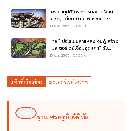
ครม.อนุมัติโครงการมอเตอร์เวย์
บางขุนเทียน-บ้านแพ้วระยะทาง
24.7 กม.
13 ธ.ค. 2565 | 10:20 น.
“ทล.” ปรับแบบหาแหล่งเงินกู้ สร้าง
“มอเตอร์เวย์เชื่อมอู่ตะเภา” รับ
BCG Model
15 ธ.ค. 2565 | 07:59 น.
แท็กที่เกี่ยวข้อง
มอเตอร์เวย์โคราช
ฐานเศรษฐกิจดิจิทัล