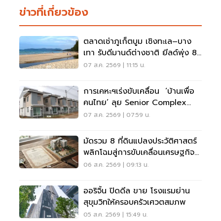
ข่าวที่เกี่ยวข้อง
ตลาดเช่าภูเก็ตบูม เชิงทะเล–บาง
เทา รับดีมานด์ต่างชาติ ยีลด์พุ่ง 8-
12%
07 ส.ค. 2569 | 11:15 น.
การเคหะฯเร่งขับเคลื่อน ‘บ้านเพื่อ
คนไทย’ ลุย Senior Complex
ฟื้นฟูเมือง
07 ส.ค. 2569 | 07:59 น.
มัดรวม 8 ที่ดินแปลงประวัติศาสตร์
พลิกโฉมสู่การขับเคลื่อนเศรษฐกิจ
เมือง
06 ส.ค. 2569 | 09:13 น.
ออริจิ้น ปิดดีล ขาย โรงแรมย่าน
สุขุมวิทให้ครอบครัวเศวตสมภพ
05 ส.ค. 2569 | 15:49 น.