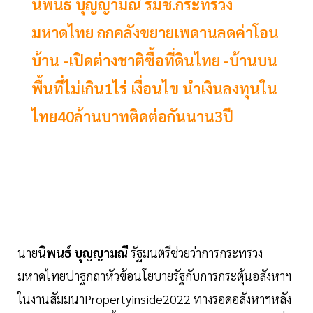
นิพนธ์ บุญญามณี รมช.กระทรวง
มหาดไทย ถกคลังขยายเพดานลดค่าโอน
บ้าน -เปิดต่างชาติซื้อที่ดินไทย -บ้านบน
พื้นที่ไม่เกิน1ไร่ เงื่อนไข นำเงินลงทุนใน
ไทย40ล้านบาทติดต่อกันนาน3ปี
นาย
นิพนธ์ บุญญามณี
รัฐมนตรีช่วยว่าการกระทรวง
มหาดไทยปาฐกถาหัวข้อนโยบายรัฐกับการกระตุ้นอสังหาฯ
ในงานสัมมนาPropertyinside2022 ทางรอดอสังหาฯหลัง