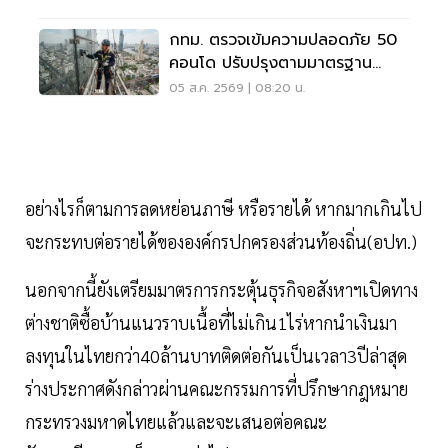
กทม. ตรวจเข้มความปลอดภัย 50
คอนโด ปรับปรุงตามมาตรฐาน
เคร่งครัด
05 ส.ค. 2569 | 08:20 น.
อย่างไรก็ตามการลดหย่อนภาษี หรือรายได้ หากมากเกินไป
จะกระทบต่อรายได้ขององค์กรปกครองส่วนท้องถิ่น(อปท.)
นอกจากนี้ยังเตรียมมาตรการกระตุ้นธุรกิจอสังหาฯเปิดทาง
ต่างชาติซื้อบ้านแนวราบเนื้อที่ไม่เกิน1ไร่หากนำเงินมา
ลงทุนในไทยกว่า40ล้านบาทติดต่อกันเป็นเวลา3ปีล่าสุด
ร่างประกาศดังกล่าวผ่านคณะกรรมการที่ปรึกษากฎหมาย
กระทรวงมหาดไทยแล้วและจะเสนอต่อคณะ