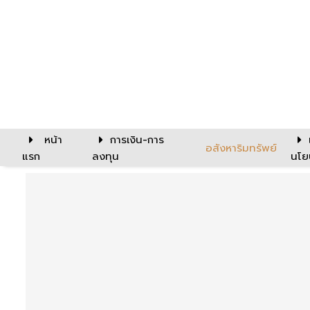
หน้า
การเงิน-การ
อสังหาริมทรัพย์
แรก
ลงทุน
นโย