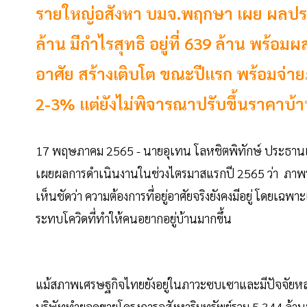
รายใหญ่อสังหา บมจ.พฤกษา เผย ผลปร
ล้าน มีกำไรสุทธิ อยู่ที่ 639 ล้าน พร้อมผ
อาศัย สร้างเติบโต ขณะปีแรก พร้อมจ่ายภา
2-3% แต่ยังไม่พิจารณาปรับขึ้นราคาบ้
17 พฤษภาคม 2565 - นายอุเทน โลหชิตพิทักษ์ ประธานเจ้า
เผยผลการดำเนินงานในช่วงไตรมาสแรกปี 2565 ว่า ภาพรวม
เห็นชัดว่า ความต้องการที่อยู่อาศัยจริงยังคงมีอยู่ โดยเฉพ
ระทบโควิดที่ทำให้คนอยากอยู่บ้านมากขึ้น
แม้สภาพเศรษฐกิจไทยยังอยู่ในภาวะซบเซาและมีปัจจัยหลา
บริษัททำยอดขายโครงการอสังหาริมทรัพย์รวม 5,344 ล้านบา