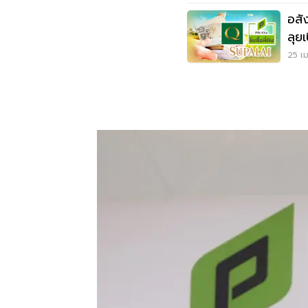
อสัง
ลุย
25 เม