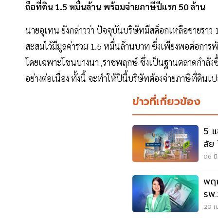
ถือที่ดิน 1.5 หมื่นล้าน พร้อมจ่ายภาษีปีแรก 50 ล้าน
นายอุเทน ยังกล่าวว่า ปัจจุบันบริษัทมีสต็อกเหลือขายราว 1
สะสมไว้มีมูลค่ารวม 1.5 หมื่นล้านบาท ซึ่งเพียงพอต่อกา
โดยเฉพาะโซนบางนา ,ราชพฤกษ์ ซึ่งเป็นฐานตลาดกำลังซื
อย่างต่อเนื่อง ทั้งนี้ จะทำให้ปีนี้บริษัทต้องจ่ายภาษีที่ดิ
ข่าวที่เกี่ยวข้อง
5 แ
ลัย
06 มี
พฤก
รพ.ว
20 เม