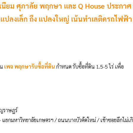
ิเนียม ศุภาลัย พฤกษา และ Q House ประกาศ
ต่แปลงเล็ก ถึง แปลงใหญ่ เน้นทำเลติดรถไฟฟ้า
าน
เพจ พฤกษารับซื้อที่ดิน
กำหนด รับซื้อที่ดิน 1.5-5 ไร่ เพื่อ
ริญราษฎร์
์ – แยกมหาวิทยาลัยเกษตรฯ / ถนนบางบัวต้ดใหม่ / เข้าซอยลึกไม่เก