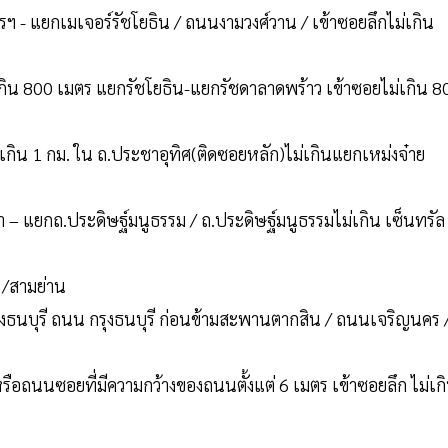
รฯ - แยกเมเจอร์รัชโยธิน / ถนนงามวงศ์วาน / เข้าซอยลึกไม่เกิน
กิน 800 เมตร แยกรัชโยธิน-แยกรัชดาลาดพร้าว เข้าซอยไม่เกิน 8
ิน 1 กม. ใน ถ.ประชาอุทิศ(ติดซอยหลัก)ไม่เกินแยกเหม่งจ๋าย
า – แยกถ.ประดิษฐ์มนูธรรม / ถ.ประดิษฐ์มนูธรรมไม่เกิน เซ็นทรัล
4 /สามย่าน
กรุงธนบุรี ถนน กรุงธนบุรี ก่อนข้ามสะพานตากสิน / ถนนเจริญนคร 
 หรือถนนซอยที่มีความกว้างของถนนตั้งแต่ 6 เมตร เข้าซอยลึก ไม่เก