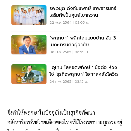
รพ.วิมุต ดึงทีมแพทย์ เทพธารินทร์
เสริมทัพปั้นศูนย์เบาหวาน
22 พ.ย. 2564 | 03:05 น.
"พฤกษา" พลิกโฉมแบบบ้าน จับ 3
เมกะเทรนด์อยู่อาศัย
06 ม.ค. 2565 | 06:59 น.
' อุเทน โลหชิตพิทักษ์ ' มือต่อ ห่วง
โซ่ 'ธุรกิจพฤกษา' โอกาสหลังโควิด
24 ก.พ. 2565 | 03:12 น.
จึงทำให้พฤกษาในปัจจุบันเป็นธุรกิจพัฒนา
อสังหาริมทรัพย์รายเดียวของไทยที่มีโรงพยาบาลผูกรวมอยู่