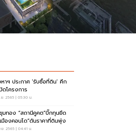
หาฯ ประกาศ 'รับซื้อที่ดิน' คึก
เปิดโครงการ
.ย. 2565 | 05:30 น.
ดขุมทอง “สถานีคูคต”บิ๊กทุนยึด
น“เมืองคอนโด”ดันราคาที่ดินพุ่ง
.ย. 2565 | 04:41 น.