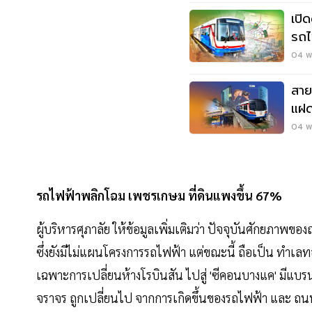
เปิดด
รถไ
04 พ.
สาย
แฝด
04 พ.
รถไฟฟ้าพลิกโฉม เพชรเกษม ที่ดินแพงขึ้น 67%
ผู้บริหารศุภาลัย ให้ข้อมูลเพิ่มเติมว่า ปัจจุบันศักยภา
ซึ่งยังมีไม่แผนโครงการรถไฟฟ้า แต่ขณะนี้ ถือเป็น ทำเล
เฉพาะการเปลี่ยนห้างโรบินสัน ไปสู่ 'ซีคอนบางแค' มีแบร
จราจร ถูกเปลี่ยนไป จากการเกิดขึ้นของรถไฟฟ้า และ ถนนให