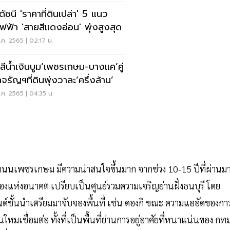
ัชนี 'ราคาที่ดินเปล่า' 5 แนว
ฟฟ้า 'สายสีแดงอ่อน' พุ่งสูงสุด
ค. 2565 | 02:17 น.
สีนํ้าเงินบูม‘เพชรเกษม-บางแค’คู่
จรัญฯที่ดินพุ่งวาละ‘ครึ่งล้าน’
ค. 2565 | 04:35 น.
พของถนนเพชรเกษม มีความน่าสนใจขึ้นมาก จากช่วง 10-15 ปีที่ผ่านม
ทองแห่งอนาคต เปรียบเป็นศูนย์รวมความเจริญย่านฝั่งธนบุรี โดย
นด์ชั้นนำเตรียมมาจับจองพื้นที่ เช่น ดองกิ ขณะ ความแออัดของกา
มเชื่อมต่อ ทั้งที่เป็นพื้นที่ย่านการอยู่อาศัยที่หนาแน่นของ กทม