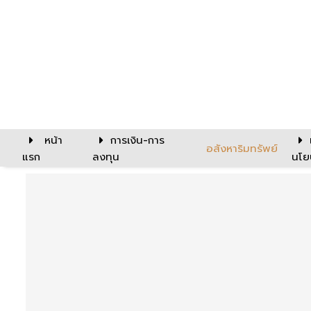
หน้า
การเงิน-การ
อสังหาริมทรัพย์
แรก
ลงทุน
นโย