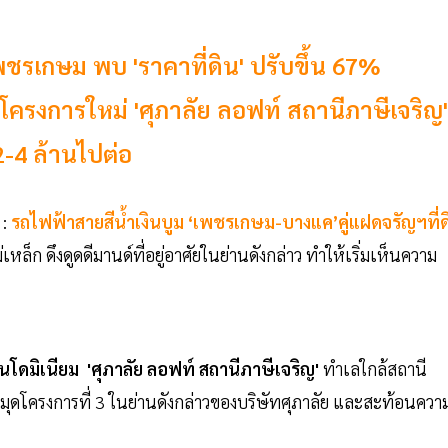
ชรเกษม พบ 'ราคาที่ดิน' ปรับขึ้น 67%
โครงการใหม่ 'ศุภาลัย ลอฟท์ สถานีภาษีเจริญ'
2-4 ล้านไปต่อ
:
รถไฟฟ้าสายสีนํ้าเงินบูม ‘เพชรเกษม-บางแค’คู่แฝดจรัญฯที่ด
หล็ก ดึงดูดดีมานด์ที่อยู่อาศัยในย่านดังกล่าว ทำให้เริ่มเห็นความ
โดมิเนียม 'ศุภาลัย ลอฟท์ สถานีภาษีเจริญ'
ทำเลใกล้สถานี
กหมุดโครงการที่ 3 ในย่านดังกล่าวของบริษัทศุภาลัย และสะท้อนควา