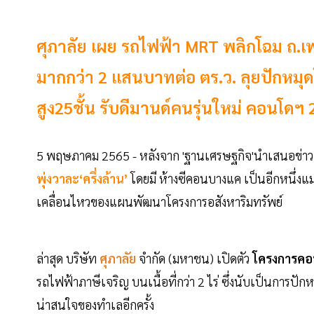
ศุภาลัย เผย รถไฟฟ้า MRT พลิกโฉม ถ.เพ
มากกว่า 2 แสนบาทต่อ ตร.ว. ลุยปักหมุด
สูง25ชั้น รับดีมานด์คนรุ่นใหม่ คอนโดฯ 
5 พฤษภาคม 2565 - หลังจาก 'ฐานเศรษฐกิจ'นำเสนอข่าว 
พุ่งวาละ‘ครึ่งล้าน’
โดยมี ห้างซีคอนบางแค เป็นอีกหนึ่งแม่เ
เคลื่อนไหวของแผนพัฒนาโครงการอสังหาริมทรัพย์
ล่าสุด บริษัท
ศุภาลัย
จำกัด (มหาชน) เปิดตัว
โครงการคอน
รถไฟฟ้าภาษีเจริญ บนเนื้อที่กว่า 2 ไร่ ซึ่งนับเป็นการปั
น่าสนใจของทำเลอีกครั้ง