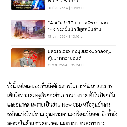
ฟัน 3.9 พันล้าน
31 มี.ค. 2564 | 10:05 น.
“AIA”คว้าที่ดินแปลงรัชดา ของ
"PRINC"ขึ้นมิกซ์ยูสหมื่นล้าน
15 ส.ค. 2564 | 10:16 น.
บลจ.เอไอเอ คงมุมมองบวกลงทุน
หุ้นมากกว่าบอนด์
11 ก.ย. 2564 | 05:24 น.
ทั้งนี้ เอไอเอมองเห็นถึงศักยภาพในการพัฒนาและการ
เติบโตทางเศรษฐกิจของย่านบางนา-ตราด ทั้งในปัจจุบัน
และอนาคต เพราะเป็นย่าน New CBD หรือศูนย์กลาง
ธุรกิจแห่งใหม่ย่านกรุงเทพมหานครฝั่งตะวันออก อีกทั้งยัง
สะดวกในด้านการคมนาคม และระบบขนส่งทางราง