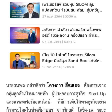
เฟรเซอร์สฯ รวบหุ้น SILOM ลุย
แปลงที่ดิน 'โรบินสัน สีลม' สู่มิกซ์ยูส
ใหญ่ 1.8 พันล้าน
27 เม.ย. 2564 | 05:59 น.
อสังหาฯเจ้าสัว เฟรเซอร์ส พร็อพเพ
อร์ตี้ โชว์ผลงาน ครึ่งปีแรก กำไร
969 ลบ.
04 ส.ค. 2564 | 03:48 น.
เปิด 10 ไฮไลท์ โครงการ Silom
Edge มิกซ์ยูส Sand Box แห่งใหม่
ใจกลางเมือง
19 ต.ค. 2564 | 12:05 น.
นายธนพล กล่าวอีกว่า
โครงการ สีลมเอจ
ต้องการเจาะ
กลุ่มลูกค้าเป้าหมายหลัก ผู้ประกอบการธุรกิจ Start-Up
และแพลตฟอร์มออนไลน์ ที่มีการเติบโตทางธุรกิจอย่าง
ก้าวกระโดดในช่วงที่ผ่านมา จากวิกฤติ โควิด-19 ขณะ