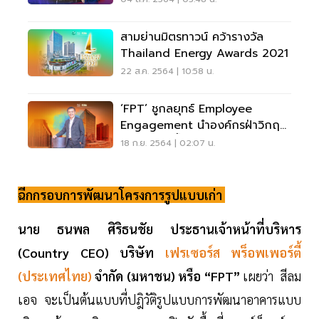
สามย่านมิตรทาวน์ คว้ารางวัล
Thailand Energy Awards 2021
22 ส.ค. 2564 | 10:58 น.
‘FPT’ ชูกลยุทธ์ Employee
Engagement นำองค์กรฝ่าวิกฤติ
แบบไม่บอบชํ้า
18 ก.ย. 2564 | 02:07 น.
ฉีกกรอบการพัฒนาโครงการรูปแบบเก่า
นาย ธนพล ศิริธนชัย ประธานเจ้าหน้าที่บริหาร
(Country CEO) บริษัท
เฟรเซอร์ส พร็อพเพอร์ตี้
(ประเทศไทย)
จำกัด (มหาชน) หรือ “FPT”
เผยว่า สีลม
เอจ จะเป็นต้นแบบที่ปฎิวัติรูปแบบการพัฒนาอาคารแบบ