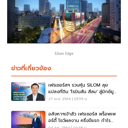
Silom Edge
ข่าวที่เกี่ยวข้อง
เฟรเซอร์สฯ รวบหุ้น SILOM ลุย
แปลงที่ดิน 'โรบินสัน สีลม' สู่มิกซ์ยูส
ใหญ่ 1.8 พันล้าน
27 เม.ย. 2564 | 05:59 น.
อสังหาฯเจ้าสัว เฟรเซอร์ส พร็อพเพ
อร์ตี้ โชว์ผลงาน ครึ่งปีแรก กำไร
969 ลบ.
04 ส.ค. 2564 | 03:48 น.