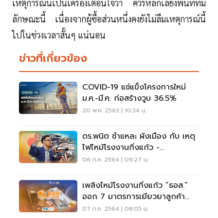
เหตุการณ์นี้เป็นเครื่องเตือนใจว่า ควรหลีกเลี่ยงพื้นที่ที่มี
ลักษณะนี้ เนื่องจากผู้ซื้อส่วนหนึ่งคงยังไม่ลืมเหตุการณ์นี้
ไปในช่วงเวลาสั้นๆ แน่นอน
ข่าวที่เกี่ยวข้อง
COVID-19 แช่แข็งโครงการใหม่
ม.ค.-มี.ค. ก่อสร้างวูบ 36.5%
20 พ.ค. 2563 | 10:34 น.
ดร.พนิต ชำแหละ ผังเมือง กับ เหตุ
ไฟไหม้โรงงานกิ่งแก้ว -
สมุทรปราการ
06 ก.ค. 2564 | 09:27 น.
เพลิงไหม้โรงงานกิ่งแก้ว “ธอส.”
ออก 7 มาตรการเยียวยาลูกค้า
เช็คด่วน
07 ก.ค. 2564 | 08:05 น.