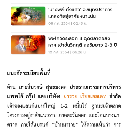
‘บางพลี-กิ่งแก้ว’ จ.สมุทรปราการ
แหล่งที่อยู่อาศัยหนาแน่น
08 ก.ค. 2564 | 02:43 น.
พิษโควิดระลอก 3 ฉุดตลาดอสัง
หาฯ เข้าขั้นวิกฤติ ส่อซึมยาว 2-3 ปี
10 ก.ค. 2564 | 06:26 น.
แนะจัดระเบียบพื้นที่
ด้าน
นายสืบวงษ์ สุขะมงคล ประธานกรรมการบริหาร
แพทโก้ กรุ๊ป และบริษัท
มารวย เรียลเอสเตท
จำกัด
เจ้าของแลนด์แบงก์ใหญ่ 1-2 หมื่นไร่ ฐานะเจ้าตลาด
โครงการอยู่อาศัยแนวราบ ภาคตะวันออก และโซนบางนา-
ตราด ภายใต้แบรนด์ “บ้านมารวย” ให้ความเห็นว่า การ