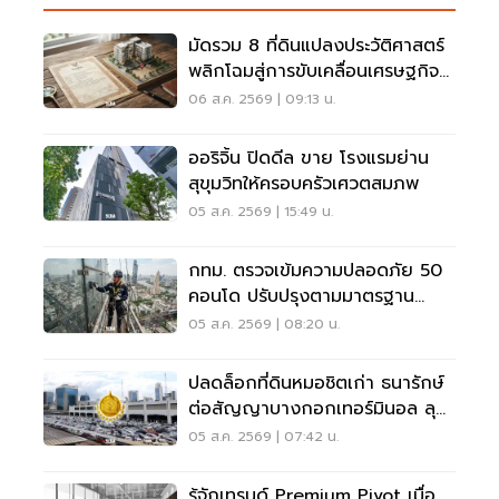
มัดรวม 8 ที่ดินแปลงประวัติศาสตร์
พลิกโฉมสู่การขับเคลื่อนเศรษฐกิจ
เมือง
06 ส.ค. 2569 | 09:13 น.
ออริจิ้น ปิดดีล ขาย โรงแรมย่าน
สุขุมวิทให้ครอบครัวเศวตสมภพ
05 ส.ค. 2569 | 15:49 น.
กทม. ตรวจเข้มความปลอดภัย 50
คอนโด ปรับปรุงตามมาตรฐาน
เคร่งครัด
05 ส.ค. 2569 | 08:20 น.
ปลดล็อกที่ดินหมอชิตเก่า ธนารักษ์
ต่อสัญญาบางกอกเทอร์มินอล ลุย
บิ๊กโปรเจ็กต์
05 ส.ค. 2569 | 07:42 น.
รู้จักเทรนด์ Premium Pivot เมื่อ