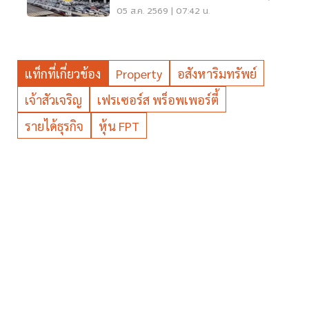
บิ๊กโปรเจ็กต์
05 ส.ค. 2569 | 07:42 น.
แท็กที่เกี่ยวข้อง
Property
อสังหาริมทรัพย์
เจ้าสัวเจริญ
เฟรเซอร์ส พร็อพเพอร์ตี้
รายได้ธุรกิจ
หุ้น FPT