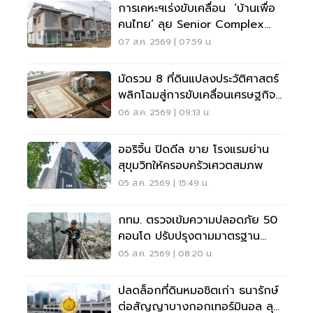
การเคหะฯเร่งขับเคลื่อน ‘บ้านเพื่อ
คนไทย’ ลุย Senior Complex
ฟื้นฟูเมือง
07 ส.ค. 2569 | 07:59 น.
มัดรวม 8 ที่ดินแปลงประวัติศาสตร์
พลิกโฉมสู่การขับเคลื่อนเศรษฐกิจ
เมือง
06 ส.ค. 2569 | 09:13 น.
ออริจิ้น ปิดดีล ขาย โรงแรมย่าน
สุขุมวิทให้ครอบครัวเศวตสมภพ
05 ส.ค. 2569 | 15:49 น.
กทม. ตรวจเข้มความปลอดภัย 50
คอนโด ปรับปรุงตามมาตรฐาน
เคร่งครัด
05 ส.ค. 2569 | 08:20 น.
ปลดล็อกที่ดินหมอชิตเก่า ธนารักษ์
ต่อสัญญาบางกอกเทอร์มินอล ลุย