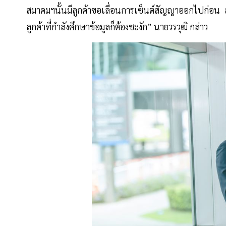
สมาคมฯนั้นมีลูกค้าขอเลื่อนการเซ็นต์สัญญาออกไปก่อน ส
ลูกค้าที่กำลังศึกษาข้อมูลก็ต้องชะงัก” นายวรวุฒิ กล่าว