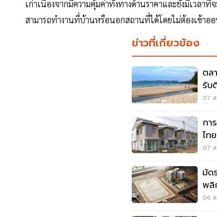
เก่าเนื่องจากมีความคุ้มค่าทั้งทางด้านราคาและยังมีเวลา
สามารถทำงานที่บ้านหรือนอกสถานที่ได้โดยไม่ต้องเข้า
ข่าวที่เกี่ยวข้อง
ตลา
รับ
07 ส.
การ
ไทย
เมื
07 ส.
มัด
พลิ
เมื
06 ส.