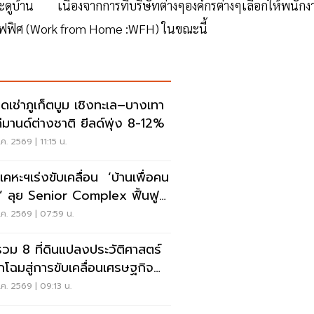
ที่จะดูบ้าน เนื่องจากการที่บริษัทต่างๆองค์กรต่างๆเลือกให้พนัก
ออฟฟิศ (Work from Home :WFH) ในขณะนี้
ดเช่าภูเก็ตบูม เชิงทะเล–บางเทา
ดีมานด์ต่างชาติ ยีลด์พุ่ง 8-12%
ค. 2569 | 11:15 น.
เคหะฯเร่งขับเคลื่อน ‘บ้านเพื่อคน
’ ลุย Senior Complex ฟื้นฟู
อง
ค. 2569 | 07:59 น.
รวม 8 ที่ดินแปลงประวัติศาสตร์
กโฉมสู่การขับเคลื่อนเศรษฐกิจ
อง
ค. 2569 | 09:13 น.