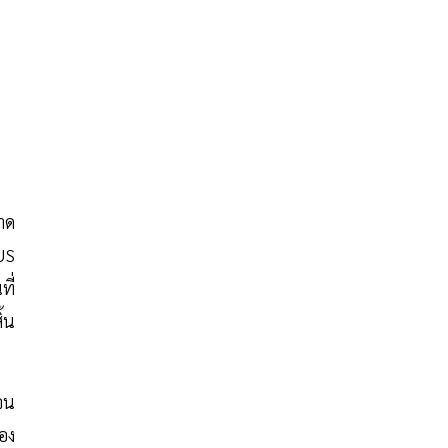
าด
US
ที่
้น
จน
อง