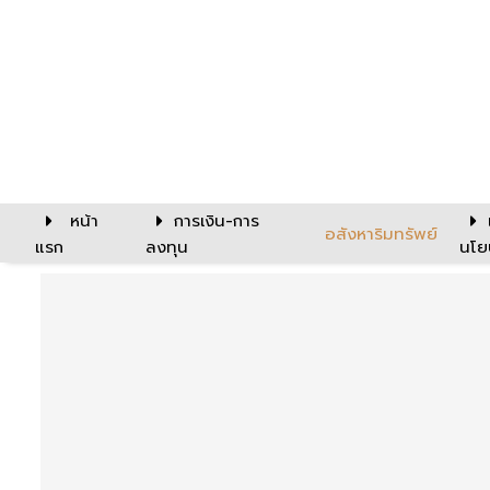
หน้า
การเงิน-การ
อสังหาริมทรัพย์
แรก
ลงทุน
นโย