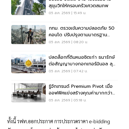
สุขุมวิทให้ครอบครัวเศวตสมภพ
05 ส.ค. 2569 | 15:49 น.
กทม. ตรวจเข้มความปลอดภัย 50
คอนโด ปรับปรุงตามมาตรฐาน
เคร่งครัด
05 ส.ค. 2569 | 08:20 น.
ปลดล็อกที่ดินหมอชิตเก่า ธนารักษ์
ต่อสัญญาบางกอกเทอร์มินอล ลุย
บิ๊กโปรเจ็กต์
05 ส.ค. 2569 | 07:42 น.
รู้จักเทรนด์ Premium Pivot เมื่อ
ออฟฟิศแข่งสร้างคุณค่ามากกว่า
ทำเล-ค่าเช่า
05 ส.ค. 2569 | 05:18 น.
ทั้งนี้ รฟท.ออกประกาศ การประกวดราคา e-bidding