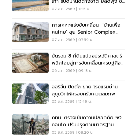
เทา รับดีมานด์ต่างชาติ ยีลด์พุ่ง 8-
12%
07 ส.ค. 2569 | 11:15 น.
การเคหะฯเร่งขับเคลื่อน ‘บ้านเพื่อ
คนไทย’ ลุย Senior Complex
ฟื้นฟูเมือง
07 ส.ค. 2569 | 07:59 น.
มัดรวม 8 ที่ดินแปลงประวัติศาสตร์
พลิกโฉมสู่การขับเคลื่อนเศรษฐกิจ
เมือง
06 ส.ค. 2569 | 09:13 น.
ออริจิ้น ปิดดีล ขาย โรงแรมย่าน
สุขุมวิทให้ครอบครัวเศวตสมภพ
05 ส.ค. 2569 | 15:49 น.
กทม. ตรวจเข้มความปลอดภัย 50
คอนโด ปรับปรุงตามมาตรฐาน
เคร่งครัด
05 ส.ค. 2569 | 08:20 น.