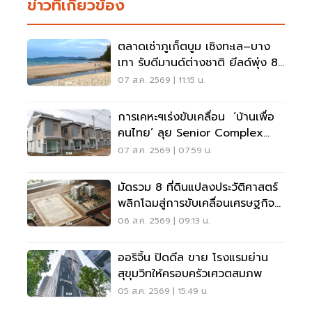
ข่าวที่เกี่ยวข้อง
ตลาดเช่าภูเก็ตบูม เชิงทะเล–บาง
เทา รับดีมานด์ต่างชาติ ยีลด์พุ่ง 8-
12%
07 ส.ค. 2569 | 11:15 น.
การเคหะฯเร่งขับเคลื่อน ‘บ้านเพื่อ
คนไทย’ ลุย Senior Complex
ฟื้นฟูเมือง
07 ส.ค. 2569 | 07:59 น.
มัดรวม 8 ที่ดินแปลงประวัติศาสตร์
พลิกโฉมสู่การขับเคลื่อนเศรษฐกิจ
เมือง
06 ส.ค. 2569 | 09:13 น.
ออริจิ้น ปิดดีล ขาย โรงแรมย่าน
สุขุมวิทให้ครอบครัวเศวตสมภพ
05 ส.ค. 2569 | 15:49 น.