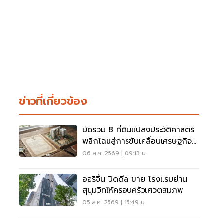
ข่าวที่เกี่ยวข้อง
มัดรวม 8 ที่ดินแปลงประวัติศาสตร์
พลิกโฉมสู่การขับเคลื่อนเศรษฐกิจ
เมือง
06 ส.ค. 2569 | 09:13 น.
ออริจิ้น ปิดดีล ขาย โรงแรมย่าน
สุขุมวิทให้ครอบครัวเศวตสมภพ
05 ส.ค. 2569 | 15:49 น.