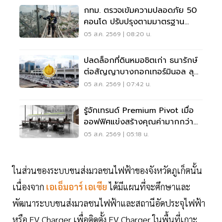
กทม. ตรวจเข้มความปลอดภัย 50
คอนโด ปรับปรุงตามมาตรฐาน
เคร่งครัด
05 ส.ค. 2569 | 08:20 น.
ปลดล็อกที่ดินหมอชิตเก่า ธนารักษ์
ต่อสัญญาบางกอกเทอร์มินอล ลุย
บิ๊กโปรเจ็กต์
05 ส.ค. 2569 | 07:42 น.
รู้จักเทรนด์ Premium Pivot เมื่อ
ออฟฟิศแข่งสร้างคุณค่ามากกว่า
ทำเล-ค่าเช่า
05 ส.ค. 2569 | 05:18 น.
ในส่วนของระบบขนส่งมวลชนไฟฟ้าของจังหวัดภูเก็ตนั้น
เนื่องจาก
เอเอ็มอาร์ เอเซีย
ได้มีแผนที่จะศึกษาและ
พัฒนาระบบขนส่งมวลชนไฟฟ้าและสถานีอัดประจุไฟฟ้า
หรือ EV Charger เพื่อติดตั้ง EV Charger ในพื้นที่เกาะ