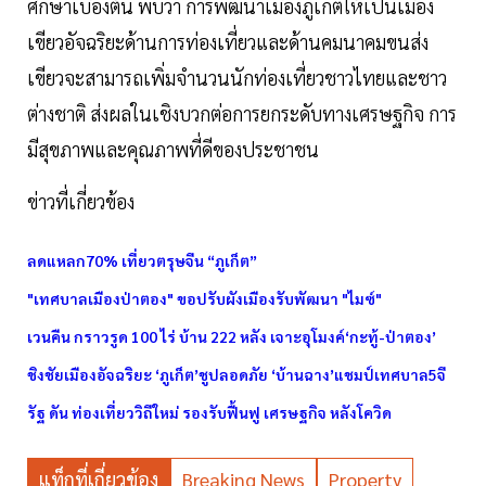
ศึกษาเบื้องต้น พบว่า การพัฒนาเมืองภูเก็ตให้เป็นเมือง
เขียวอัจฉริยะด้านการท่องเที่ยวและด้านคมนาคมขนส่ง
เขียวจะสามารถเพิ่มจำนวนนักท่องเที่ยวชาวไทยและชาว
ต่างชาติ ส่งผลในเชิงบวกต่อการยกระดับทางเศรษฐกิจ การ
มีสุขภาพและคุณภาพที่ดีของประชาชน
ข่าวที่เกี่ยวข้อง
ลดแหลก70% เที่ยวตรุษจีน “ภูเก็ต”
"เทศบาลเมืองป่าตอง" ขอปรับผังเมืองรับพัฒนา "ไมซ์"
เวนคืน กราวรูด 100 ไร่ บ้าน 222 หลัง เจาะอุโมงค์‘กะทู้-ป่าตอง’
ชิงชัยเมืองอัจฉริยะ ‘ภูเก็ต’ชูปลอดภัย ‘บ้านฉาง’แชมป์เทศบาล5จี
รัฐ ดัน ท่องเที่ยววิถีใหม่ รองรับฟื้นฟู เศรษฐกิจ หลังโควิด
แท็กที่เกี่ยวข้อง
Breaking News
Property