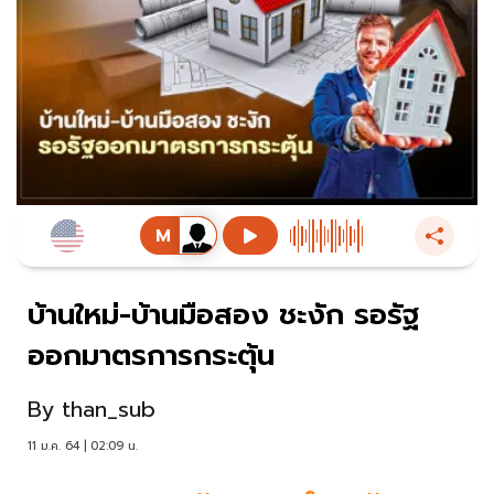
บ้านใหม่-บ้านมือสอง ชะงัก รอรัฐ
ออกมาตรการกระตุ้น
By
than_sub
11 ม.ค. 64 | 02:09 น.