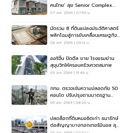
คนไทย’ ลุย Senior Complex
ฟื้นฟูเมือง
07 ส.ค. 2569 | 07:59 น.
มัดรวม 8 ที่ดินแปลงประวัติศาสตร์
พลิกโฉมสู่การขับเคลื่อนเศรษฐกิจ
เมือง
06 ส.ค. 2569 | 09:13 น.
ออริจิ้น ปิดดีล ขาย โรงแรมย่าน
สุขุมวิทให้ครอบครัวเศวตสมภพ
05 ส.ค. 2569 | 15:49 น.
กทม. ตรวจเข้มความปลอดภัย 50
คอนโด ปรับปรุงตามมาตรฐาน
เคร่งครัด
05 ส.ค. 2569 | 08:20 น.
ปลดล็อกที่ดินหมอชิตเก่า ธนารักษ์
ต่อสัญญาบางกอกเทอร์มินอล ลุย
บิ๊กโปรเจ็กต์
05 ส.ค. 2569 | 07:42 น.