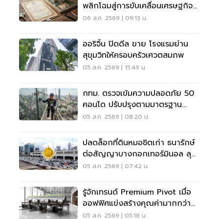
พลิกโฉมสู่การขับเคลื่อนเศรษฐกิจ
เมือง
06 ส.ค. 2569 | 09:13 น.
ออริจิ้น ปิดดีล ขาย โรงแรมย่าน
สุขุมวิทให้ครอบครัวเศวตสมภพ
05 ส.ค. 2569 | 15:49 น.
กทม. ตรวจเข้มความปลอดภัย 50
คอนโด ปรับปรุงตามมาตรฐาน
เคร่งครัด
05 ส.ค. 2569 | 08:20 น.
ปลดล็อกที่ดินหมอชิตเก่า ธนารักษ์
ต่อสัญญาบางกอกเทอร์มินอล ลุย
บิ๊กโปรเจ็กต์
05 ส.ค. 2569 | 07:42 น.
รู้จักเทรนด์ Premium Pivot เมื่อ
ออฟฟิศแข่งสร้างคุณค่ามากกว่า
ทำเล-ค่าเช่า
05 ส.ค. 2569 | 05:18 น.