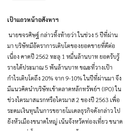
เป้าแถวหน้าอสังหาฯ
นายขจรศิษฐ์
กล่าวทิ้งท้ายว่า
ในช่วง
5
ปีที่ผ่าน
มา
บริษัทมีอัตราการเติบโตของยอดขายที่ดีต่อ
เนื่อง
คาดปี
2562
ทะลุ
1
หมื่นล้านบาท
ยอดรับรู้
รายได้ประมาณ
5
พันล้านบาท
ขณะที่วางเป้า
กำไรเติบโตถึง
20%
จาก
9-10%
ในปีที่ผ่านมา
จึง
มีแนวคิดนำบริษัทเข้าตลาดหลักทรัพย์ฯ
(
IPO)
ใน
ช่วงไตรมาสแรกหรือไตรมาส
2
ของปี
2563
เพื่อ
ระดมเงินทุนในการขยายโมเดลธุรกิจดังกล่าว
ไป
ยังหัวเมืองขนาดใหญ่
เน้นจังหวัดท่องเที่ยว
ขนาด