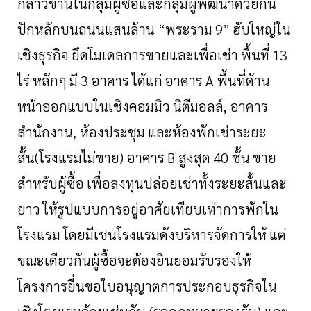
กล่าวขานในกลุ่มผู้ซื้อและกลุ่มผู้พัฒนาด้วยกัน
ปักหลักบนถนนแสนล้าน
“
พระราม
9”
ฮับใหญ่ใน
เชิงธุรกิจ
ยึดโมเดลการขายและเพื่อเช่า
พื้นที่
13
ไร่
หลักๆ
มี
3
อาคาร
ได้แก่
อาคาร
A
พื้นที่ด้าน
หน้าออกแบบในเชิงคอมมิว
นิตีมอลล์
,
อาคาร
สำนักงาน
,
ห้องประชุม
และห้องพักเช่าระยะ
สั้น
(
โรงแรมไม่ขาย
)
อาคาร
B
สูงสุด
40
ชั้น
ขาย
สำหรับผู้ซื้อ
เพื่อลงทุนปล่อยเช่าทั้งระยะสั้นและ
ยาว
ให้รูปแบบการอยู่อาศัยเทียบเท่าการพักใน
โรงแรม
โดยมีเชนโรงแรมดังบริหารจัดการให้
แต่
ขณะเดียวกันผู้ซื้อจะต้องยินยอมรับรองให้
โครงการยื่นขอใบอนุญาตการประกอบธุรกิจใน