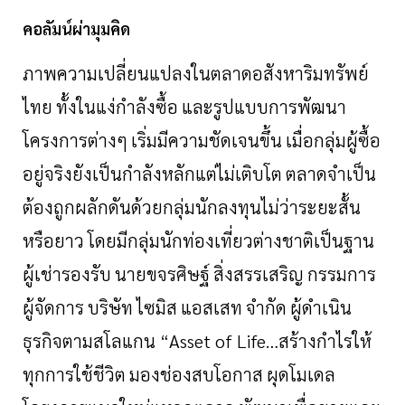
คอลัมน์ผ่ามุมคิด
ภาพความเปลี่ยนแปลงในตลาดอสังหาริมทรัพย์
ไทย
ทั้งในแง่กำลังซื้อ
และรูปแบบการพัฒนา
โครงการต่างๆ
เริ่มมีความชัดเจนขึ้น
เมื่อกลุ่มผู้ซื้อ
อยู่จริงยังเป็นกำลังหลักแต่ไม่เติบโต
ตลาดจำเป็น
ต้องถูกผลักดันด้วยกลุ่มนักลงทุนไม่ว่าระยะสั้น
หรือยาว
โดยมีกลุ่มนักท่องเที่ยวต่างชาติเป็นฐาน
ผู้เช่ารองรับ
นายขจรศิษฐ์
สิ่งสรรเสริญ
กรรมการ
ผู้จัดการ
บริษัท
ไซมิส
แอสเสท
จำกัด
ผู้ดำเนิน
ธุรกิจตามสโลแกน
“
Asset of Life…
สร้างกำไรให้
ทุกการใช้ชีวิต
มองช่องสบโอกาส
ผุดโมเดล