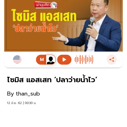
ไซมิส แอสเสท ‘ปลาว่ายนํ้าไว’
By
than_sub
12 มิ.ย. 62 | 00:30 น.