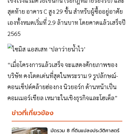
เชิงโรงแรมด้วยเช่นกัน
(
รอกฎหมายรองรับ
)
และ
สุดท้าย
อาคาร
C
สูง
29
ชั้น
สำหรับผู้ซื้ออยู่อาศัย
เองทั้งหมดเริ่มที่
2.9
ล้านบาท
โดยคาดแล้วเสร็จปี
2565
“
เมื่อโครงการแล้วเสร็จ
จะแสดงศักยภาพของ
บริษัท
คงโดดเด่นที่สุดในพระราม
9
รูปลักษณ์
-
คอนเซ็ปต์คล้ายฮ่องกง
นิวยอร์ก
ด้านหน้าเป็น
คอมเมอร์เชียล
เหมาะในเชิงธุรกิจและโฮเต็ล
”
ข่าวที่เกี่ยวข้อง
มัดรวม 8 ที่ดินแปลงประวัติศาสตร์