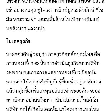
โครงการแนวใหม่แหวกตลาด
พัฒนาเพื่อขายและ
เช่าอย่างสมดุล
ชูโครงการมิกซ์ยูสระดับยักษ์
“
ไซ
มิส
พระราม
9”
แตะหมื่นล้าน
ใบเบิกทางขึ้นแท่
นอสังหาฯ
แถวหน้า
โมเดลธุรกิจ
นายขจรศิษฐ์
ระบุว่า
ภาคธุรกิจหลักของไทย
คือ
การท่องเที่ยว
ฉะนั้นการดำเนินธุรกิจของบริษัท
จะพยายามเกาะกระแสการท่องเที่ยว
ปัจจุบัน
นอกจากให้ความสำคัญกับผู้ซื้อเพื่ออยู่อาศัยเอง
แล้ว
กลุ่มซื้อเพื่อลงทุนปล่อยเช่าระยะสั้น
-
ระยะ
ยาวมีความน่าสนใจมาก
เป็นนโยบายตั้งแต่เริ่ม
บริษัท
ก่อให้เกิดโมเดลพัฒนาโครงการแนวใหม่