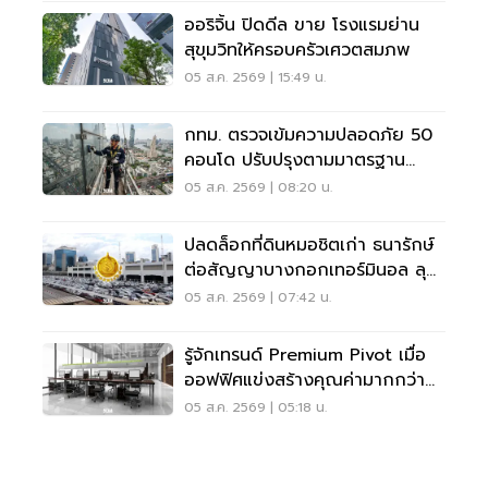
ออริจิ้น ปิดดีล ขาย โรงแรมย่าน
สุขุมวิทให้ครอบครัวเศวตสมภพ
05 ส.ค. 2569 | 15:49 น.
กทม. ตรวจเข้มความปลอดภัย 50
คอนโด ปรับปรุงตามมาตรฐาน
เคร่งครัด
05 ส.ค. 2569 | 08:20 น.
ปลดล็อกที่ดินหมอชิตเก่า ธนารักษ์
ต่อสัญญาบางกอกเทอร์มินอล ลุย
บิ๊กโปรเจ็กต์
05 ส.ค. 2569 | 07:42 น.
รู้จักเทรนด์ Premium Pivot เมื่อ
ออฟฟิศแข่งสร้างคุณค่ามากกว่า
ทำเล-ค่าเช่า
05 ส.ค. 2569 | 05:18 น.