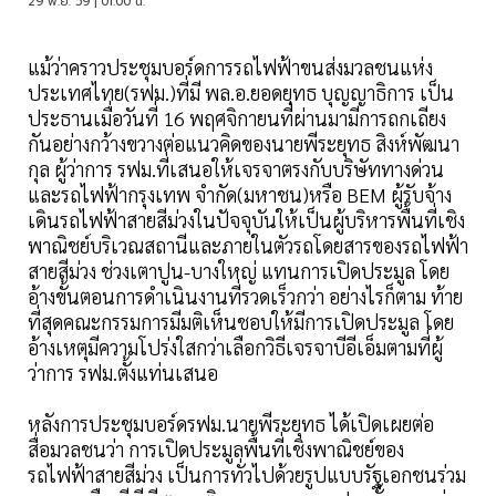
29 พ.ย. 59 | 01:00 น.
แม้ว่าคราวประชุมบอร์ดการรถไฟฟ้าขนส่งมวลชนแห่ง
ประเทศไทย(รฟม.)ที่มี พล.อ.ยอดยุทธ บุญญาธิการ เป็น
ประธานเมื่อวันที่ 16 พฤศจิกายนที่ผ่านมามีการถกเถียง
กันอย่างกว้างขวางต่อแนวคิดของนายพีระยุทธ สิงห์พัฒนา
กุล ผู้ว่าการ รฟม.ที่เสนอให้เจรจาตรงกับบริษัททางด่วน
และรถไฟฟ้ากรุงเทพ จำกัด(มหาชน)หรือ BEM ผู้รับจ้าง
เดินรถไฟฟ้าสายสีม่วงในปัจจุบันให้เป็นผู้บริหารพื้นที่เชิง
พาณิชย์บริเวณสถานีและภายในตัวรถโดยสารของรถไฟฟ้า
สายสีม่วง ช่วงเตาปูน-บางใหญ่ แทนการเปิดประมูล โดย
อ้างขั้นตอนการดำเนินงานที่รวดเร็วกว่า อย่างไรก็ตาม ท้าย
ที่สุดคณะกรรมการมีมติเห็นชอบให้มีการเปิดประมูล โดย
อ้างเหตุมีความโปร่งใสกว่าเลือกวิธีเจรจาบีอีเอ็มตามที่ผู้
ว่าการ รฟม.ตั้งแท่นเสนอ
หลังการประชุมบอร์ดรฟม.นายพีระยุทธ ได้เปิดเผยต่อ
สื่อมวลชนว่า การเปิดประมูลพื้นที่เชิงพาณิชย์ของ
รถไฟฟ้าสายสีม่วง เป็นการทั่วไปด้วยรูปแบบรัฐเอกชนร่วม