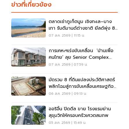
ข่าวที่เกี่ยวข้อง
ตลาดเช่าภูเก็ตบูม เชิงทะเล–บาง
เทา รับดีมานด์ต่างชาติ ยีลด์พุ่ง 8-
12%
07 ส.ค. 2569 | 11:15 น.
การเคหะฯเร่งขับเคลื่อน ‘บ้านเพื่อ
คนไทย’ ลุย Senior Complex
ฟื้นฟูเมือง
07 ส.ค. 2569 | 07:59 น.
มัดรวม 8 ที่ดินแปลงประวัติศาสตร์
พลิกโฉมสู่การขับเคลื่อนเศรษฐกิจ
เมือง
06 ส.ค. 2569 | 09:13 น.
ออริจิ้น ปิดดีล ขาย โรงแรมย่าน
สุขุมวิทให้ครอบครัวเศวตสมภพ
05 ส.ค. 2569 | 15:49 น.