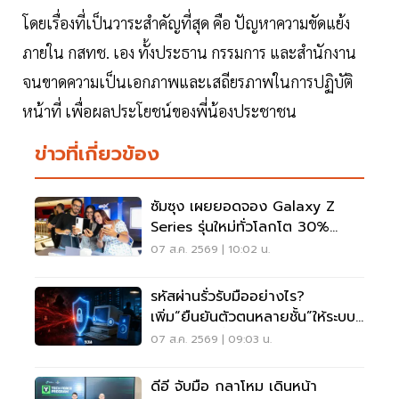
โดยเรื่องที่เป็นวาระสำคัญที่สุด คือ ปัญหาความขัดแย้ง
ภายใน กสทช. เอง ทั้งประธาน กรรมการ และสำนักงาน
จนขาดความเป็นเอกภาพและเสถียรภาพในการปฏิบัติ
หน้าที่ เพื่อผลประโยชน์ของพี่น้องประชาชน
ข่าวที่เกี่ยวข้อง
ซัมซุง เผยยอดจอง Galaxy Z
Series รุ่นใหม่ทั่วโลกโต 30%
เกาหลีใต้แตะ 1.44 ล้านเครื่อง
07 ส.ค. 2569 | 10:02 น.
รหัสผ่านรั่วรับมืออย่างไร?
เพิ่ม“ยืนยันตัวตนหลายชั้น”ให้ระบบ
เดิม ไม่ต้องรื้อใหม่
07 ส.ค. 2569 | 09:03 น.
ดีอี จับมือ กลาโหม เดินหน้า