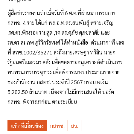
ผู้สื่อข่าวรายงานว่า เมื่อวันที่ 6 ต.ค.ที่ผ่านมา กรรมการ
กสทช. 4 ราย ได้แก่ พล.อ.ท.ดร.ธนพันธุ์ หร่ายเจริญ
,รศ.ดร.พิรงรอง รามสูต ,รศ.ดร.ศุภัช ศุภชลาศัย และ
รศ.ดร.สมภพ ภูริวิกรัยพงศ์ ได้ทำหนังสือ ‘ด่วนมาก’ ที่ เลข
ที่ สทช.1002/35271 ส่งถึงนายเศรษฐา ทวีสิน นายก
รัฐมนตรีและรมว.คลัง เพื่อขอความอนุเคราะห์ดำเนินการ
ทบทวนการบรรจุวาระเพื่อพิจารณางบประมาณรายจ่าย
ของสำนักงาน กสทช. ประจำปี 2567 กรอบวงเงิน
5,282.50 ล้านบาท เนื่องจากไม่มีการเสนอให้ บอร์ด
กสทช. พิจารณาก่อน ตามระเบียบ
แท็กที่เกี่ยวข้อง
กสทช.
สว.