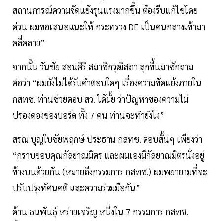
สถานการณ์ความขัดแย้งรุนแรงมากขึ้น ต้องรีบแก้ไขโดย
ด่วน ผมขอเสนอแนะให้ กระทรวง DE เป็นคนกลางเข้ามา
คลี่คลาย”
จากนั้น วันชัย สอนศิริ สมาชิกวุฒิสภา ลุกขึ้นมาซักถาม
ต่อว่า “ผมยังไม่ได้รับคำตอบใดๆ เรื่องความขัดแย้งภายใน
กสทช. ท่านช่วยตอบ สว. ได้มั้ย ว่าปัญหาของความไม่
ปรองดองของบอร์ด ทั้ง 7 คน ท่านจะทำยังไง”
สรณ บุญใบชัยพฤกษ์ ประธาน กสทช. ตอบสั้นๆ เพียงว่า
“กราบขอบคุณกัลยาณมิตร และผมเองมีกัลยาณมิตรนั่งอยู่
ข้างบนด้วยกัน (หมายถึงกรรมการ กสทช.) ผมพยายามที่จะ
ปรับปรุงทัศนคติ และความร่วมมือกัน”
ด้าน ธนพันธุ์ หร่ายเจริญ หนึ่งใน 7 กรรมการ กสทช.