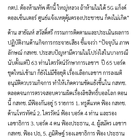
กตป. ต้องห้ามทัพ ศึกนี้ ใหญ่หลวง ถ้าห้ามไม่ได้ 5G แก็งค์
คอลเซ็นเตอร์ ศูนย์แจ้งเหตุคุ้มครองประชาชน ก็คงไม่เกิด”
ด้าน สายัณห์ สวัสดิ์ศรี กรรมการติดตามและประเมินผลการ
ปฏิบัติงานด้านกิจการกระจายเสียง ชี้แจงว่า “ปัจจุบัน ภาพ
ลักษณ์ กสทช. ประสบปัญหามีความไม่โปร่งใสในบางกรณี
นับตั้งแต่ปี 63 ท่านไตรรัตน์รักษาการเลขาฯ ปี 65 บอร์ด
ชุดใหม่เข้ามา ก็ยังไม่มีข้อยุติ เรื่องเลือกเลขาฯ การลงมติ
อนุมัติควบรวมกิจการ ทำให้เกิดความขัดแย้งขึ้นใน กสทช.
ตลอดจนการตรวจสอบความผิดเรื่องลิขสิทธิ์บอลโลก ตอน
นี้ กสทช. มีฟ้องกันอยู่ 5 รายการ 1. ทรูดีแทค ฟ้อง กสทช.
ด้านโทรทัศน์ 2. ไตรรัตน์ ฟ้อง บอร์ด 4 ท่าน และรอง
เลขาธิการ 3. บอร์ด 4 คน ฟ้องประธาน, 4. ผู้สมัคร เลขาฯ
กสทช. ฟ้อง ปธ, 5. ภูมิศิษฐ์ รองเลขาธิการ ฟ้อง ประธาน