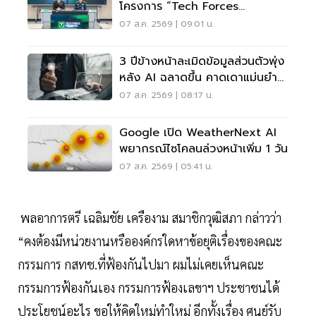
โครงการ “Tech Forces
Program”
07 ส.ค. 2569 | 09:01 น.
3 ปีข้างหน้าละเมิดข้อมูลส่วนตัวพุ่ง
หลัง AI ฉลาดขึ้น คาดเดาแม่นยำ
กว่าเดิม
07 ส.ค. 2569 | 08:17 น.
Google เปิด WeatherNext AI
พยากรณ์ไซโคลนล่วงหน้าเพิ่ม 1 วัน
07 ส.ค. 2569 | 05:41 น.
พลอาการตรี เฉลิมชัย เครืองาม สมาชิกวุฒิสภา กล่าวว่า
“คงต้องมีหน่วยงานหรือองค์กรใดหาข้อยุติเรื่องของคณะ
กรรมการ กสทช.ที่ฟ้องกันไปมา ผมไม่เคยเห็นคณะ
กรรมการฟ้องกันเอง กรรมการฟ้องเลขาฯ ประชาชนได้
ประโยชน์อะไร ขอให้คิดใหม่ทำใหม่ อีกทั้งเรื่อง ศูนย์รับ