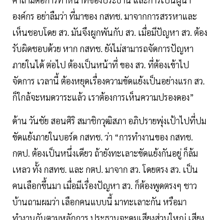
องค์กร อย่าลืมว่า ที่มาของ กสทช. มาจากการสรรหาและ
เห็นชอบโดย สว. มันจึงผูกพันกับ สว. เมื่อมีปัญหา สว. ต้อง
รับผิดชอบด้วย หาก กสทช. ยังไม่สามารถจัดการปัญหา
ภายในได้ ต่อไป ต้องเป็นหน้าที่ ของ สว. ที่ต้องเข้าไป
จัดการ เวลานี้ ต้องหยุดเรื่องความขัดแย้งเป็นอย่างแรก สว.
ก็ใกล้จะหมดวาระแล้ว เราต้องการเห็นความปรองดอง”
ด้าน วันชัย สอนศิริ สมาชิกวุฒิสภา อภิปรายพุ่งเป้าไปที่ปม
ขัดแย้งภายในบอร์ด กสทช. ว่า “การทำงานของ กสทช.
กตป. ต้องเป็นหนึ่งเดียว ถ้ายังทะเลาะขัดแย้งกันอยู่ ก็ล้ม
เหลว ทั้ง กสทช. และ กตป. มาจาก สว. โดยตรง สว. เป็น
คนเลือกขึ้นมา เมื่อมีเรื่องปัญหา สว. ก็ต้องพูดตรงๆ ชาว
บ้านถามผมว่า เลือกคนแบบนี้ มาทะเลาะกัน หรือมา
ทำงานกันตามหลักการ ประธานจะคุมเสียงส่วนใหญ่ เสียง