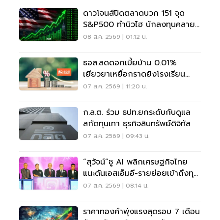
ดาวโจนส์ปิดตลาดบวก 151 จุด
S&P500 ทำนิวไฮ นักลงทุนคลาย
กังวลเฟดขึ้นดอกเบี้ย
08 ส.ค. 2569 | 01:12 น.
ธอส.ลดดอกเบี้ยบ้าน 0.01%
เยียวยาเหยื่อกราดยิงโรงเรียน
จ.นนทบุรี
07 ส.ค. 2569 | 11:20 น.
ก.ล.ต. ร่วม ธปท.ยกระดับกับดูแล
สกัดทุนเทา ธุรกิจสินทรัพย์ดิจิทัล
07 ส.ค. 2569 | 09:43 น.
“สุวัจน์”ชู AI พลิกเศรษฐกิจไทย
แนะดันเอสเอ็มอี-รายย่อยเข้าถึงทุน
ฝ่าวิกฤต
07 ส.ค. 2569 | 08:14 น.
ราคาทองคำพุ่งแรงสุดรอบ 7 เดือน