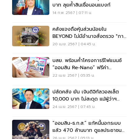
บาท ลุยค้ำสินเชื่อนอนแบงก์
14 ก.พ. 2567 | 07:11 น.
คลังแจงถือหุ้นส่วนน้อยใน
BEYOND ไม่มีอำนาจสั่งตรวจ "กาก
แคดเมียม"
20 เม.ย. 2567 | 04:45 น.
บสย. พร้อมค้ำโครงการรีไฟแนนซ์
“ออมสิน Re-Nano” ฟรีค่า
ธรรมเนียม 2 ปี
22 เม.ย. 2567 | 05:35 น.
ปลัดคลัง ยัน เงินดิจิทัลวอลเล็ต​
10,000​ บาท​ ไม่สะดุด แม้ผู้ว่าฯ
ธปท. ขวาง
24 เม.ย. 2567 | 07:45 น.
“ออมสิน-ธ.ก.ส.” แก้หนี้นอกระบบ
แล้ว 470 ล้านบาท ดูแลประชาชน
เฉียดหมื่นราย
26 เม.ย. 2567 | 05:13 น.