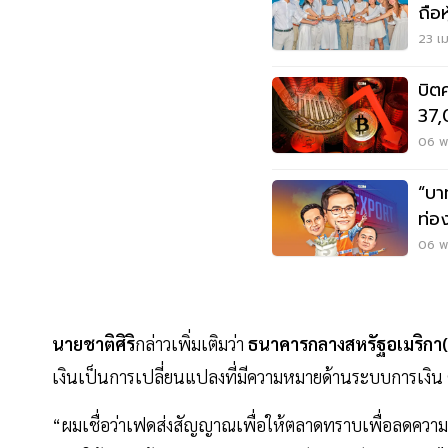
ถือ
23 เม
บิต
37,
ดอก
06 พ.
“บา
ท่องเที่ยวเ
แสน
06 พ
นายชาติศิริ
กล่าวเพิ่มเติมว่า
ธนาคารกลางสหรัฐอเมริกา
เงินเป็นการเปลี่ยนแปลงที่มีความหมายด้านระบบการเงิน 
“ผมเชื่อว่าเฟดส่งสัญญาณเพื่อให้ตลาดทราบเพื่อลดความ