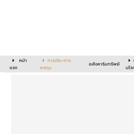
หน้า
การเงิน-การ
อสังหาริมทรัพย์
แรก
ลงทุน
นโย