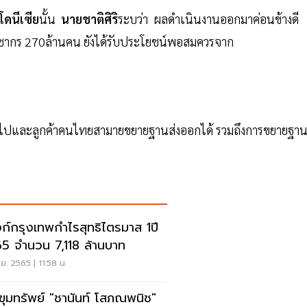
โดนีเซีย
นั้น
นายชาติศิริ
ระบว่า ผลดำเนินงานออกมาค่อนข้างดี
ะชากร 270ล้านคน ยังได้รับประโยชน์พอสมควรจาก
่อไปและลูกค้าคนไทยสามายขยายฐานส่งออกได้ รวมถึงการขยายฐา
ก์กรุงเทพกำไรสุทธิไตรมาส 1ปี
5 จำนวน 7,118 ล้านบาท
.ย. 2565 | 11:58 น.
ดขุมทรัพย์ "ชานันท์ โสภณพนิช"