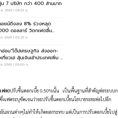
หุ้น 7 บริษัท กว่า 400 ล้านบาท
.ย. 2565 | 08:25 น.
คอยน์ดิ่งลง 8% ร่วงหลุด
000 ดอลลาร์ วิตกเฟดขึ้น
เบี้ยแรง
ค. 2565 | 00:25 น.
ทอ่อน”โด๊ปเศรษฐกิจ ส่งออก-
ฮ ลุ้นเงินเข้าประเทศเพิ่ม 2
ล.
.ค. 2565 | 09:00 น.
(เฟด)
ปรับขึ้นดอกเบี้ย 0.50%นั้น เป็นพื้นฐานที่สำคัญต่อระบบก
ซึ่งเฟดระบุชัดเจนว่าจะปรับขึ้นดอกเบี้ยนโยบายระยะต่อไปอีก
ผันผวนต่างๆไม่ทำให้เกิดผลกระทบ แต่เป็นการปรับดอกเบี้ยไปสู่