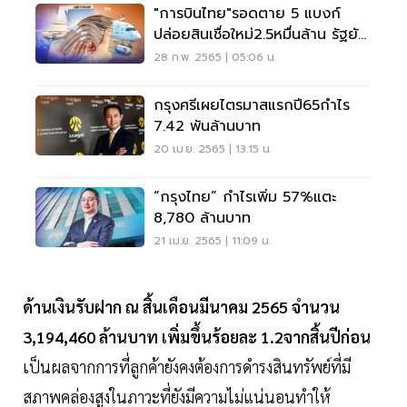
"การบินไทย"รอดตาย 5 แบงก์
ปล่อยสินเชื่อใหม่2.5หมื่นล้าน รัฐยัน
ถือหุ้น40%
28 ก.พ. 2565 | 05:06 น.
กรุงศรีเผยไตรมาสแรกปี65กำไร
7.42 พันล้านบาท
20 เม.ย. 2565 | 13:15 น.
“กรุงไทย” กำไรเพิ่ม 57%แตะ
8,780 ล้านบาท
21 เม.ย. 2565 | 11:09 น.
ด้านเงินรับฝาก ณ สิ้นเดือนมีนาคม 2565 จำนวน
3,194,460 ล้านบาท เพิ่มขึ้นร้อยละ 1.2จากสิ้นปีก่อน
เป็นผลจากการที่ลูกค้ายังคงต้องการดำรงสินทรัพย์ที่มี
สภาพคล่องสูงในภาวะที่ยังมีความไม่แน่นอนทำให้