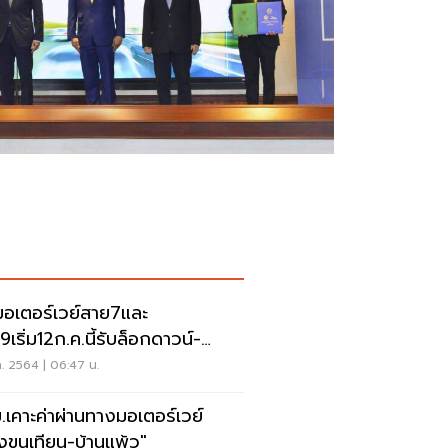
มอเตอร์เวย์สาย7และ
เริ่ม12ก.ค.นี้รับล็อกดาวน์-
ร์ฟิว
ค. 2564 | 06:47 น.
.เคาะค่าผ่านทางมอเตอร์เวย์
งขุนเทียน-บ้านแพ้ว"