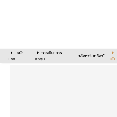
หน้า
การเงิน-การ
อสังหาริมทรัพย์
แรก
ลงทุน
นโย