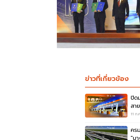
ข่าวที่เกี่ยวข้อง
ปิด
สาย9
เคอ
11 ก.
ครม
"บา