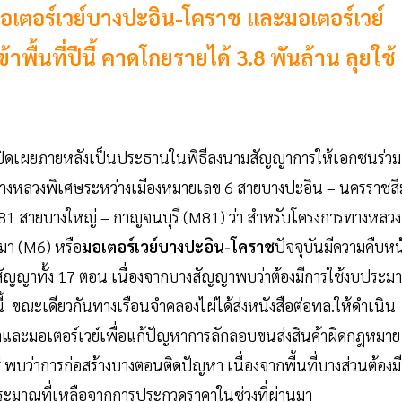
เตอร์เวย์บางปะอิน-โคราช และมอเตอร์เวย์
ื้นที่ปีนี้ คาดโกยรายได้ 3.8 พันล้าน ลุยใช้
 เปิดเผยภายหลังเป็นประธานในพิธีลงนามสัญญาการให้เอกชนร่วม
างหลวงพิเศษระหว่างเมืองหมายเลข 6 สายบางปะอิน – นครราชสี
1 สายบางใหญ่ – กาญจนบุรี (M81) ว่า สำหรับโครงการทางหลวง
มา (M6) หรือ
มอเตอร์เวย์บางปะอิน-โคราช
ปัจจุบันมีความคืบหน
ขสัญญาทั้ง 17 ตอน เนื่องจากบางสัญญาพบว่าต้องมีการใช้งบประม
นี้ ขณะเดียวกันทางเรือนจำคลองไผ่ได้ส่งหนังสือต่อทล.ให้ดำเนิน
ำและมอเตอร์เวย์เพื่อแก้ปัญหาการลักลอบขนส่งสินค้าผิดกฎหมาย
ี
พบว่าการก่อสร้างบางตอนติดปัญหา เนื่องจากพื้นที่บางส่วนต้องมี
ะมาณที่เหลือจากการประกวดราคาในช่วงที่ผ่านมา