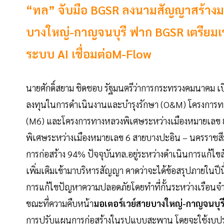
“ทล” จับมือ BGSR ลงนามสัญญาสร้างมอ
บางใหญ่-กาญจนบุรี ฟาก BGSR เตรียมเข้าพ
ระบบ AI เชื่อมต่อM-Flow
นายศักดิ์สยาม ชิดชอบ รัฐมนตรีว่าการกระทรวงคมนาคม
ลงทุนในการดำเนินงานและบำรุงรักษา (O&M) โครงการท
(M6) และโครงการทางหลวงพิเศษระหว่างเมืองหมายเลข 8
พิเศษระหว่างเมืองหมายเลข 6 สายบางปะอิน – นครราชสี
การก่อสร้าง 94% ปัจจุบันทล.อยู่ระหว่างดำเนินการแก้ไ
เพิ่มเติมเข้ามาบริหารสัญญา คาดว่าจะได้ข้อสรุปภายในปี
การแก้ไขปัญหาความปลอดภัยโดยทำที่กั้นระหว่างเรือนจ
ขณะที่ความคืบหน้า
มอเตอร์เวย์สายบางใหญ่-กาญจนบุร
การปรับแผนการก่อสร้างในรูปแบบสะพาน โดยจะใช้งบปร