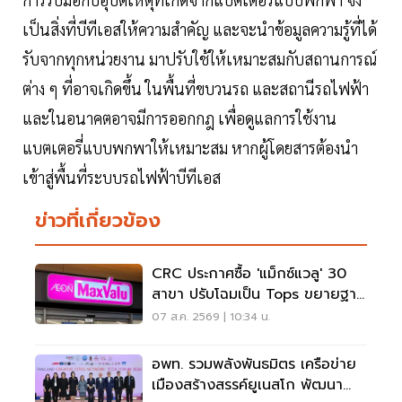
เป็นสิ่งที่บีทีเอสให้ความสำคัญ และจะนำข้อมูลความรู้ที่ได้
รับจากทุกหน่วยงาน มาปรับใช้ให้เหมาะสมกับสถานการณ์
ต่าง ๆ ที่อาจเกิดขึ้น ในพื้นที่ขบวนรถ และสถานีรถไฟฟ้า
และในอนาคตอาจมีการออกกฎ เพื่อดูแลการใช้งาน
แบตเตอรี่แบบพกพาให้เหมาะสม หากผู้โดยสารต้องนำ
เข้าสู่พื้นที่ระบบรถไฟฟ้าบีทีเอส
ข่าวที่เกี่ยวข้อง
CRC ประกาศซื้อ 'แม็กซ์แวลู' 30
สาขา ปรับโฉมเป็น Tops ขยายฐาน
ลูกค้าเพิ่ม 9 แสนราย
07 ส.ค. 2569 | 10:34 น.
อพท. รวมพลังพันธมิตร เครือข่าย
เมืองสร้างสรรค์ยูเนสโก พัฒนา