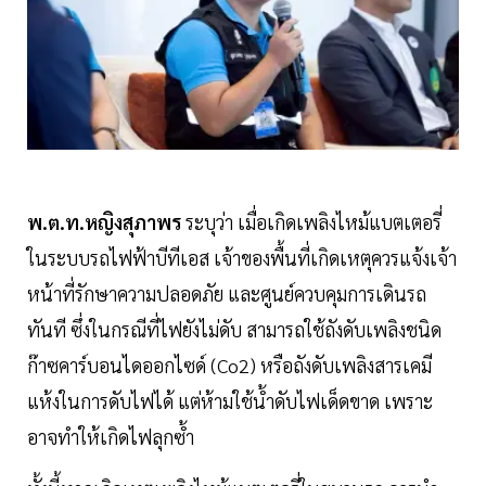
พ.ต.ท.หญิงสุภาพร
ระบุว่า เมื่อเกิดเพลิงไหม้แบตเตอรี่
ในระบบรถไฟฟ้าบีทีเอส เจ้าของพื้นที่เกิดเหตุควรแจ้งเจ้า
หน้าที่รักษาความปลอดภัย และศูนย์ควบคุมการเดินรถ
ทันที ซึ่งในกรณีที่ไฟยังไม่ดับ สามารถใช้ถังดับเพลิงชนิด
ก๊าซคาร์บอนไดออกไซด์ (Co2) หรือถังดับเพลิงสารเคมี
แห้งในการดับไฟได้ แต่ห้ามใช้น้ำดับไฟเด็ดขาด เพราะ
อาจทำให้เกิดไฟลุกซ้ำ