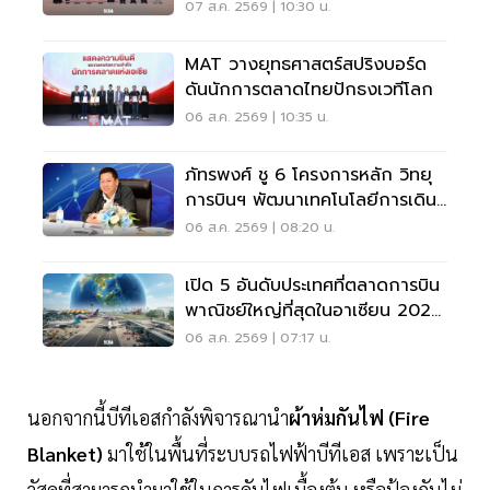
เมืองอย่างยั่งยืน
07 ส.ค. 2569 | 10:30 น.
MAT วางยุทธศาสตร์สปริงบอร์ด
ดันนักการตลาดไทยปักธงเวทีโลก
06 ส.ค. 2569 | 10:35 น.
ภัทรพงศ์ ชู 6 โครงการหลัก วิทยุ
การบินฯ พัฒนาเทคโนโลยีการเดิน
อากาศ การบินยุคใหม่
06 ส.ค. 2569 | 08:20 น.
เปิด 5 อันดับประเทศที่ตลาดการบิน
พาณิชย์ใหญ่ที่สุดในอาเซียน 2026
เวียดนามแซงไทยแล้ว
06 ส.ค. 2569 | 07:17 น.
นอกจากนี้บีทีเอสกำลังพิจารณานำ
ผ้าห่มกันไฟ (Fire
Blanket)
มาใช้ในพื้นที่ระบบรถไฟฟ้าบีทีเอส เพราะเป็น
วัสดุที่สามารถนำมาใช้ในการดับไฟเบื้องต้น หรือป้องกันไม่