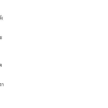
ัง
ละ
็จ
รา