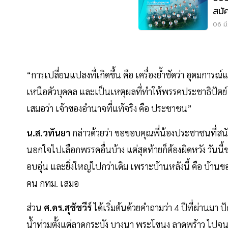
สมั
แร
06 มี
“การเปลี่ยนแปลงที่เกิดขึ้น คือ เครื่องย้ำชัดว่า อุดมกา
เหนือตัวบุคคล และเป็นเหตุผลที่ทำให้พรรคประชาธิปัตย์ 
เสมอว่า เจ้าของอำนาจที่แท้จริง คือ ประชาชน”
น.ส.วทันยา
กล่าวด้วยว่า ขอขอบคุณพี่น้องประชาชนที่สน
นอกใจไปเลือกพรรคอื่นบ้าง แต่สุดท้ายก็ต้องผิดหวัง วันนี
อบอุ่น และยิ่งใหญ่ไปกว่าเดิม เพราะบ้านหลังนี้ คือ บ้า
คน กทม. เสมอ
ส่วน
ศ.ดร.สุชัชวีร์
ได้เริ่มต้นด้วยคำถามว่า 4 ปีที่ผ่าน
น้ำท่วมตั้งแต่ลาดกระบัง บางนา พระโขนง ลาดพร้าว ไปจ