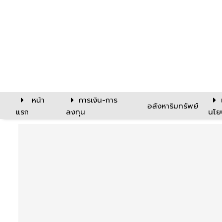
หน้า
การเงิน-การ
อสังหาริมทรัพย์
แรก
ลงทุน
นโย