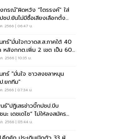
งกรณ์"ผิดหวัง "ไตรรงค์" ใส่
ปชป.ยันไม่มีซื้อเสียงเลือกตั้ง
บห.
.ค. 2566 | 06:47 น.
รินทร์”มั่นใจกวาดส.ส.ภาคใต้ 40
 หลังกกต.เพิ่ม 2 เขต เป็น 60
ง
.ค. 2566 | 10:35 น.
รินทร์ "มั่นใจ ชาวสงขลาหนุน
ป.ยกทีม"
.ค. 2566 | 07:34 น.
พนธ์”ปฏิเสธข่าวบิ๊กปชป.บีบ
ยชนะ เดชเดโช” ไม่ให้ลงสมัคร
.
.ค. 2566 | 05:44 น.
.คึกคัก ประเดิมเปิดตัว 33 ผู้