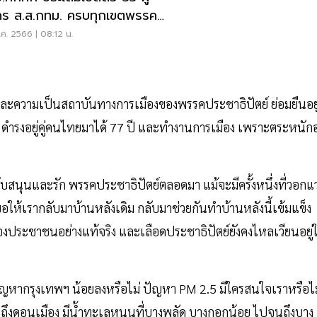
คร ส.ส.กทม. ครบทุกเขตพรรค
ก
.ค. 2566 | 08:12 น.
รณ์และความเป็นสถาบันทางการเมืองของพรรคประชาธิปัตย์ ย่อมยืนอยู
ดำรงอยู่คู่คนไทยมาได้ 77 ปี และทำงานการเมือง เพราะตระหนักอย
ับสนุนและรัก พรรคประชาธิปัตย์ตลอดมา แม้จะมีครั้งหนึ่งที่วอกแ
้ขอให้เรากลับมาบ้านหลังเดิม กลับมาช่วยกันทำบ้านหลังนี้เข้มแข็ง
นของประชาชนอย่างแท้จริง และเลือดประชาธิปัตย์ยังคงไหลเวียนอยู่
มา ปัญหากรุงเทพฯ น้อยลงหรือไม่ ปัญหา PM 2.5 มีใครสนใจเราหรือไม
นถึงดอนเมือง มีน้ำทะเลหนุนที่บางพลัด บางกอกน้อย ไปจนถึงบาง