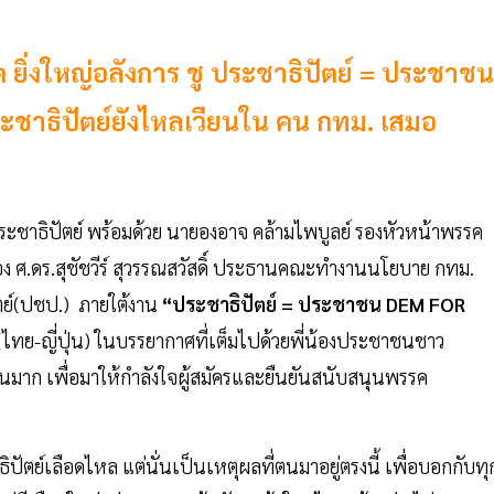
ต ยิ่งใหญ่อลังการ ชู ประชาธิปัตย์ = ประชาชน
ระชาธิปัตย์ยังไหลเวียนใน คน กทม. เสมอ
คประชาธิปัตย์ พร้อมด้วย นายองอาจ คล้ามไพบูลย์ รองหัวหน้าพรรค
ศ.ดร.สุชัชวีร์ สุวรรณสวัสดิ์ ประธานคณะทำงานนโยบาย กทม.
ปัตย์(ปชป.) ภายใต้งาน
“ประชาธิปัตย์ = ประชาชน DEM FOR
ไทย-ญี่ปุ่น) ในบรรยากาศที่เต็มไปด้วยพี่น้องประชาชนชาว
าก เพื่อมาให้กำลังใจผู้สมัครและยืนยันสนับสนุนพรรค
ปัตย์เลือดไหล แต่นั่นเป็นเหตุผลที่ตนมาอยู่ตรงนี้ เพื่อบอกกับทุ