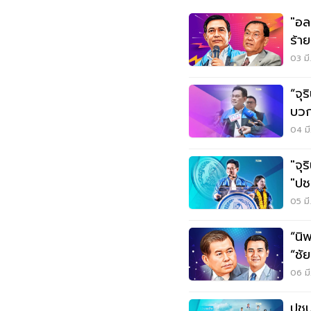
"อล
ร้าย
กก.
03 มี
“จุ
บวก
ที่นั่
04 มี
"จุ
"ปช
05 มี
“นิ
“ชั
ส.ส
06 มี
ปชป