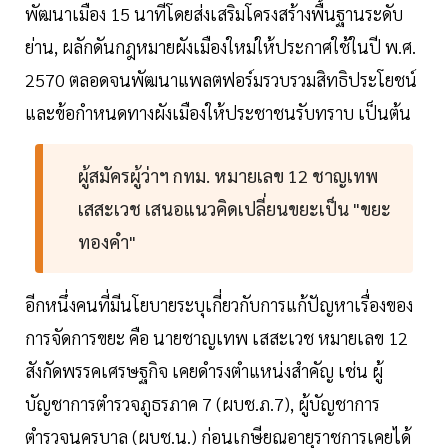
พัฒนาเมือง 15 นาทีโดยส่งเสริมโครงสร้างพื้นฐานระดับ
ย่าน, ผลักดันกฎหมายผังเมืองใหม่ให้ประกาศใช้ในปี พ.ศ.
2570 ตลอดจนพัฒนาแพลตฟอร์มรวบรวมสิทธิประโยชน์
และข้อกำหนดทางผังเมืองให้ประชาชนรับทราบ เป็นต้น
ผู้สมัครผู้ว่าฯ กทม. หมายเลข 12 ชาญเทพ
เสสะเวช เสนอแนวคิดเปลี่ยนขยะเป็น "ขยะ
ทองคำ"
อีกหนึ่งคนที่มีนโยบายระบุเกี่ยวกับการแก้ปัญหาเรื่องของ
การจัดการขยะ คือ นายชาญเทพ เสสะเวช หมายเลข 12
สังกัดพรรคเศรษฐกิจ เคยดำรงตำแหน่งสำคัญ เช่น ผู้
บัญชาการตำรวจภูธรภาค 7 (ผบช.ภ.7), ผู้บัญชาการ
ตำรวจนครบาล (ผบช.น.) ก่อนเกษียณอายุราชการเคยได้