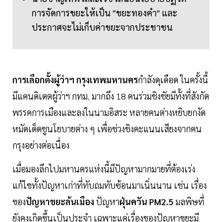
การจัดการขยะให้เป็น "ขยะทองคำ" และ
ประกาศจะไม่เก็บค่าขยะจากประชาชน
การเลือกตั้งผู้ว่าฯ กรุงเทพมหานคร
กำลังดุเดือด ในครั้งนี้
มีแคนดิเดตผู้ว่าฯ กทม. มากถึง 18 คนร่วมชิงชัยมีทั้งที่สังกัด
พรรคการเมืองและลงในนามอิสระ หลายคนต่างหยิบยกงัด
หมัดเด็ดชูนโยบายต่าง ๆ เพื่อช่วงชิงคะแนนเสียงจากคน
กรุงอย่างต่อเนื่อง
เมื่อมองลึกไปมหานครแห่งนี้มีปัญหามากมายที่ต้องเร่ง
แก้ไขทั้งปัญหาเก่าที่ทับถมทับซ้อนมาเนิ่นนาน เช่น เรื่อง
ของ
ปัญหาขยะล้นเมือง
ปัญหา
ฝุ่นควัน PM2.5
มลพิษที่
ยังคงเกิดขึ้นเป็นประจำ เฉพาะแค่เรื่องของปัญหาขยะมี