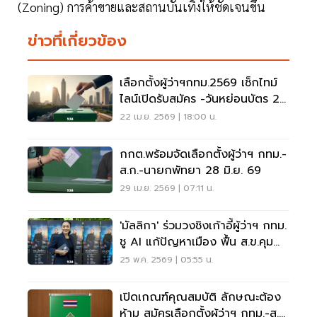
(Zoning) การค้าขายและสถานบันเทิงให้ชัดเจนขึ้น
ข่าวที่เกี่ยวข้อง
เลือกตั้งผู้ว่าฯกทม.2569 เช็กไทม์
ไลน์เปิดรับสมัคร -วันหย่อนบัตร 28
มิ.ย.69
22 เม.ย. 2569 | 18:00 น.
กกต.พร้อมจัดเลือกตั้งผู้ว่าฯ กทม.-
ส.ก.-นายกพัทยา 28 มิ.ย. 69
29 เม.ย. 2569 | 07:11 น.
'มัลลิกา' ร่วมวงชิงเก้าอี้ผู้ว่าฯ กทม.
ชู AI แก้ปัญหาเมือง ฟื้น ส.ข.คุม
ท้องถิ่น
25 พ.ค. 2569 | 05:55 น.
เปิดเกณฑ์คุณสมบัติ ลักษณะต้อง
ห้าม สมัครเลือกตั้งผู้ว่าฯ กทม.-ส.ก.