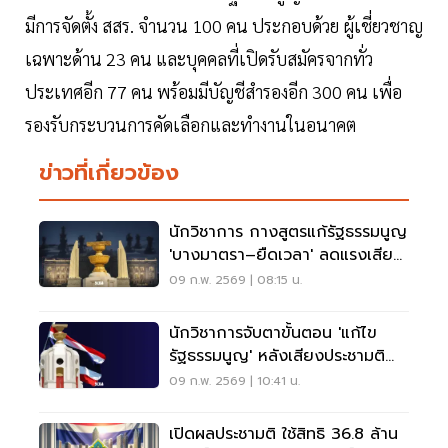
มีการจัดตั้ง สสร. จำนวน 100 คน ประกอบด้วย ผู้เชี่ยวชาญ
เฉพาะด้าน 23 คน และบุคคลที่เปิดรับสมัครจากทั่ว
ประเทศอีก 77 คน พร้อมมีบัญชีสำรองอีก 300 คน เพื่อ
รองรับกระบวนการคัดเลือกและทำงานในอนาคต
ข่าวที่เกี่ยวข้อง
นักวิชาการ กางสูตรแก้รัฐธรรมนูญ
'บางมาตรา–ยืดเวลา' ลดแรงเสียด
ทานการเมือง
09 ก.พ. 2569 | 08:15 น.
นักวิชาการจับตาขั้นตอน 'แก้ไข
รัฐธรรมนูญ' หลังเสียงประชามติ
เห็นชอบ
09 ก.พ. 2569 | 10:41 น.
เปิดผลประชามติ ใช้สิทธิ 36.8 ล้าน