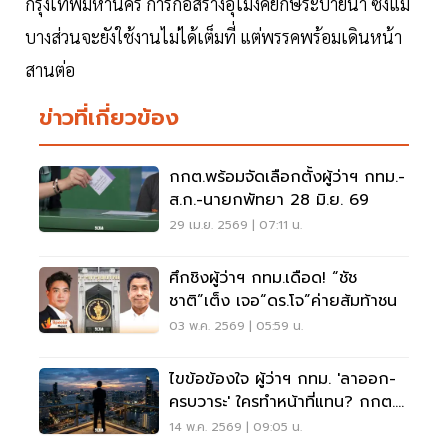
กรุงเทพมหานคร การก่อสร้างอุโมงค์ยักษ์ระบายน้ำ ซึ่งแม้
บางส่วนจะยังใช้งานไม่ได้เต็มที่ แต่พรรคพร้อมเดินหน้า
สานต่อ
ข่าวที่เกี่ยวข้อง
กกต.พร้อมจัดเลือกตั้งผู้ว่าฯ กทม.-
ส.ก.-นายกพัทยา 28 มิ.ย. 69
29 เม.ย. 2569 | 07:11 น.
ศึกชิงผู้ว่าฯ กทม.เดือด! “ชัช
ชาติ”เต็ง เจอ“ดร.โจ”ค่ายส้มท้าชน
03 พ.ค. 2569 | 05:59 น.
ไขข้อข้องใจ ผู้ว่าฯ กทม. 'ลาออก-
ครบวาระ' ใครทำหน้าที่แทน? กกต.มี
คำตอบ
14 พ.ค. 2569 | 09:05 น.