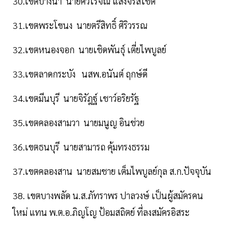
30.เขตบางนา นายศิวโรจณ์ แสงจรัสโชติ
31.เขตพระโขนง นายตรีสิทธิ์ ศิริวรรณ
32.เขตหนองจอก นายเชิดพันธุ์ เตี่ยไพบูลย์
33.เขตลาดกระบัง นสพ.อนันต์ ฤกษ์ดี
34.เขตมีนบุรี นายจิรัฎฐ์ เชาว์อริยรัฐ
35.เขตคลองสามวา นายมนูญ อินช่วย
36.เขตธนบุรี นายสามารถ คุ้มทรงธรรม
37.เขตคลองสาน นายสมชาย เต็มไพบูลย์กุล ส.ก.ปัจจุบัน
38. เขตบางพลัด น.ส.ภัทราพร ปาลวงษ์ เป็นผู้สมัครคน
ใหม่ แทน พ.ต.อ.ภิญโญ ป้อมสถิตย์ ที่ลงสมัครอิสระ