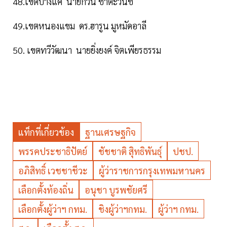
48.เขตบางแค นายกวิน ชาตะวนิช
49.เขตหนองแขม ดร.ฮารูน มูหมัดอาลี
50. เขตทวีวัฒนา นายยิ่งยงค์ จิตเพียรธรรม
แท็กที่เกี่ยวข้อง
ฐานเศรษฐกิจ
พรรคประชาธิปัตย์
ชัชชาติ สุิทธิพันธุ์
ปชป.
อภิสิทธิ์ เวชชาชีวะ
ผู้ว่าราชการกรุงเทพมหานคร
เลือกตั้งท้องถิ่น
อนุชา บูรพชัยศรี
เลือกตั้งผู้ว่าฯ กทม.
ชิงผู้ว่าฯกทม.
ผู้ว่าฯ กทม.