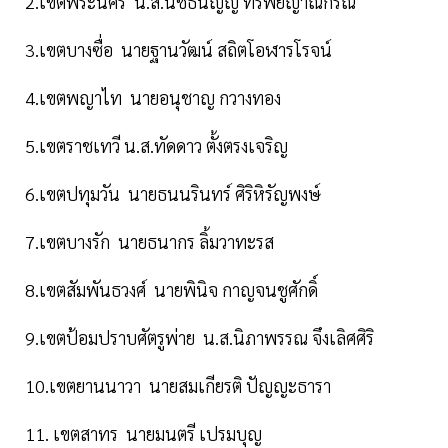
2.เขตพระนคร น.ส.นัชธนัญญ์ ทรัพย์ญาณกรณ์
3.เขตบางซื่อ นายฐานวัฒน์ สถิตโอฬารโรจน์
4.เขตพญาไท นายอนุชาญ กวางทอง
5.เขตราชเทวี น.ส.ทัดดาว ตั้งตรงเจริญ
6.เขตปทุมวัน นายธนนรินทร์ ศิริหิรัญพงษ์
7.เขตบางรัก นายธนากร ลิ้มวาทะรส
8.เขตสัมพันธวงศ์ นายพินิจ กาญจนชูศักดิ์
9.เขตป้อมปราบศัตรูพ่าย น.ส.นิภาพรรณ จึงเลิศศิริ
10.เขตยานนาวา นายสมเกียรติ ปัญญะธารา
11. เขตสาทร นายมนตรี เปรมบุญ