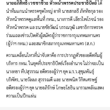
นายอภิสิทธิ์ เวชชาชีวะ หัวหน้าพรรคประชาธิปัตย์
ได้
นำทีมแกนนำพรรคชุดใหญ่ อาทิ นายสกลธี ภัททิยกุล รอง
หัวหน้าพรรคดูแลพื้นที่ กทม., นางการดี เลียวไพโรจน์ รอง
หัวหน้าพรรค แล ะนายชัยวัฒน์ บรรณวุฒิ เลขาธิการพรรค
ร่วมแถลงข่าวเปิดตัวผู้สมัครผู้ว่าราชการกรุงเทพมหานคร
(ผู้ว่าฯ กทม.) และสมาชิกสภากรุงเทพมหานคร (ส.ก.)
ความเคลื่อนไหวที่น่าจับตาคือ การปรากฏตัวของอดีตทีมผู้
บริหาร กทม. ในยุคที่ประชาธิปัตย์เรืองอำนาจ ไม่ว่าจะเป็น
นางทยา ทีปสุวรรณ อดีตรองผู้ว่าฯ ยุค ม.ร.ว.สุขุมพันธุ์
บริพัตร, นายวัลลภ สุวรรณดี และ นายพนิต วิกิตเศรษฐ์
อดีตรองผู้ว่าฯ ยุค นายอภิรักษ์ โกษะโยธิน มารวมพลังแสดง
ความเป็นปึกแผ่น