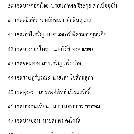
39.เขตบางกอกน้อย นายนภาพล จีระกุล ส.ก.ปัจจุบัน
40.เขตตลิ่งชัน นางลักขณา ภักดีนฤนาถ
41.เขตภาษีเจริญ นายวงศธรร์ พิศาลกาญจนกิจ
42.เขตบางกอกใหญ่ นายวิรัช คงคาเขตร
43.เขตจอมทอง นายเจริญ เพ็ชรกิจ
44.เขตราษฎร์บูรณะ นายไสว โชติกะสุภา
45.เขตทุ่งครุ นายพงศ์พัทธ์ เปี่ยมสวัสดิ์
46.เขตบางขุนเทียน น.ส.เนตรสกาว ชาหอม
47.เขตบางบอน นายสมพร คงโครัด