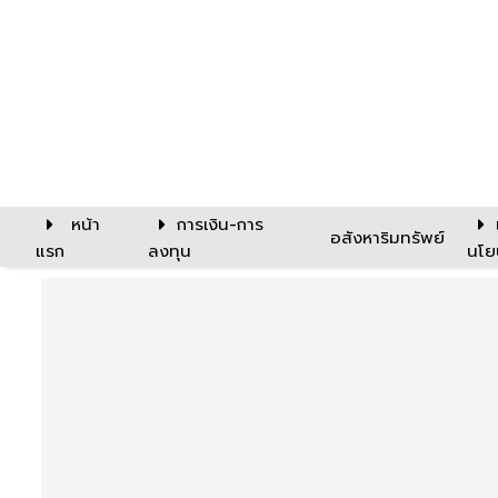
หน้า
การเงิน-การ
อสังหาริมทรัพย์
แรก
ลงทุน
นโย