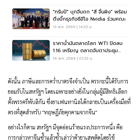
"ทรัมป์" บุกจีนถก "สี จิ้นผิง" พร้อม
ดึงบิ๊กธุรกิจซีอีโอ Nvidia ร่วมคณะ
13 พ.ค. 2569 | 14:33 น.
ราคาน้ำมันตลาดโลก WTI ปิดลบ
1.16 เหรียญ ตลาดจับตาประชุม
‘ทรัมป์-สี จิ้นผิง’
14 พ.ค. 2569 | 01:33 น.
ดังนั้น ภาษีและการคว่ำบาตรจึงจำเป็น ตรรกะนี้ได้รับการ
ยอมรับในสหรัฐฯ โดยเฉพาะอย่างยิ่งในกลุ่มผู้มีสิทธิเลือก
ตั้งพรรครีพับลิกัน ซึ่งยาเฟนทานิลได้กลายเป็นเครื่องมือที่
ตรงที่สุดสำหรับ "ทฤษฎีภัยคุกคามจากจีน"
อย่างไรก็ตาม สหรัฐฯ มีจุดอ่อนร้ายแรงประการหนึ่ง คือ
การกล่าวหาจีนซ้ำแล้วซ้ำเล่าว่าค้ายาเสพติดโดยใช้