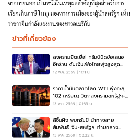
จากภายนอก เป็นหนึ่งในเหตุผลสำคัญที่สุดสำหรับการ
เรียกเก็บภาษี ในมุมมองทางการเมืองของผู้นำสหรัฐฯ เห็น
ว่าชาวจีนกำลังแย่งงานของชาวอเมริกัน
ข่าวที่เกี่ยวข้อง
สงครามยืดเยื้อ! ทรัมป์ปัดข้อเสนอ
อิหร่าน ดันเงินเฟ้อไทยพุ่งสูงสุด
รอบ 3 ปี
12 พ.ค. 2569 | 11:11 น.
ราคาน้ำมันตลาดโลก WTI พุ่งทะลุ
102 เหรียญ วิตกสงครามสหรัฐฯ-
อิหร่านยืดเยื้อ
13 พ.ค. 2569 | 01:35 น.
สีจิ้นผิง พบทรัมป์ นำทางสาย
สัมพันธ์ 'จีน-สหรัฐฯ' ท่ามกลาง
ความไม่แน่นอนโลก
13 พ.ค. 2569 | 02:22 น.