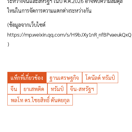
ระหว่างจีนและสหรัฐฯ ในปี ค.ศ.2026 อาจพบความสมดุล
ใหม่ในการจัดการความแตกต่างระหว่างกัน
(ข้อมูลจากเว็บไซต์
https://mp.weixin.qq.com/s/H9bJXy1nR_nfBPvaeukQxQ
)
แท็กที่เกี่ยวข้อง
ฐานเศรษฐกิจ
โดนัลด์ ทรัมป์
จีน
ยาเสพติด
ทรัมป์
จีน-สหรัฐฯ
พลโท ดร.ไชยสิทธิ์ ตันตยกุล