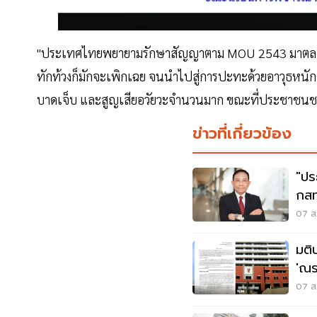
"ประเทศไทยพยายามรักษาสัญญาตาม MOU 2543 มาตลอด แต
ทักท้วงก็มักจะเพิกเฉย จนนำไปสู่การปะทะด้วยอาวุธหนั
บาดเจ็บ และสูญเสียอวัยวะจำนวนมาก ขณะที่ประชาชนช
ข่าวที่เกี่ยวข้อง
"ปร
กสท
นพ
07 ส.
มติ
'ณร
สรร
07 ส.