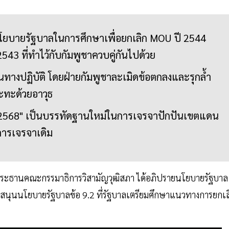
โยบายรัฐบาลในการศึกษาเพื่อยกเลิก MOU ปี 2544
43 ที่ทำไว้กับกัมพูชาควบคู่กันไปด้วย
ในทางปฏิบัติ โดยฝ่ายกัมพูชาละเมิดข้อตกลงและรุกล้ำ
ทะด้วยอาวุธ
ม 2568" เป็นบรรทัดฐานใหม่ในการเจรจาปักปันเขตแดน
ารเจรจาเดิม
ประธานคณะกรรมาธิการวิสามัญวุฒิสภา ได้อภิปรายนโยบายรัฐบาล
ับสนุนนโยบายรัฐบาลข้อ 9.2 ที่รัฐบาลเตรียมศึกษาแนวทางการยกเล