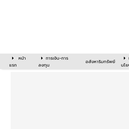
หน้า
การเงิน-การ
อสังหาริมทรัพย์
แรก
ลงทุน
นโย