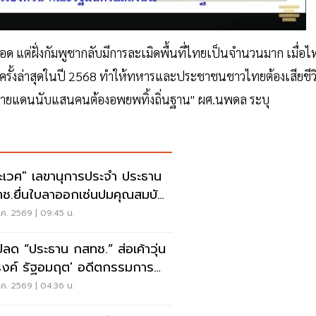
่ฝั่งกัมพูชากลับมีการละเมิดพื้นที่ไทยเป็นจำนวนมาก เมื่อไ
กครั้งล่าสุดในปี 2568 ทำให้ทหารและประชาชนชาวไทยต้องเสียชีว
ายแดนนับแสนคนต้องอพยพทิ้งถิ่นฐาน" ผศ.นพดล ระบุ
ะเวศ" เลขานุการประจำ ประธาน
ช.ยื่นใบลาออกเซ่นปมคุณสมบัติ
.สรณ
ค. 2569 | 09:45 น.
ปลด “ประธาน กสทช.” ส่อเค้าวุ่น
งค์ รัฐอมฤต' อดีตกรรมการ
หาโต้ข้อวินิจฉัย
ค. 2569 | 04:36 น.