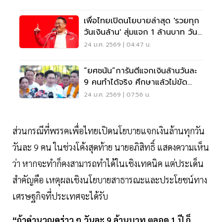
เพื่อไทยเปิดนโยบายล่าสุด 'รวยทุก
วันเงินล้าน' สุ่มแจก 1 ล้านบาท วัน
ละ 9 คน
24 ม.ค. 2569 | 04:47 น.
“ยศชนัน”การันตีแจกเงินล้านวันละ
9 คนทำได้จริง ศึกษาแล้วไม่ขัด
กฎหมาย
24 ม.ค. 2569 | 07:56 น.
ส่วนกรณีที่พรรคเพื่อไทยเปิดนโยบายแจกเงินล้านทุกวัน
วันละ 9 คน ในช่วงโค้งสุดท้าย นายอภิสิทธิ์ แสดงความเห็น
ว่า หากจะทำก็คงสามารถทำได้ในเชิงเทคนิค แต่ประเด็น
สำคัญคือ เหตุผลเชิงนโยบายสาธารณะและประโยชน์ทาง
เศรษฐกิจที่ประเทศจะได้รับ
“ถ้าคำนวณคร่าว ๆ วันละ 9 ล้านบาท ตลอด 1 ปี ก็