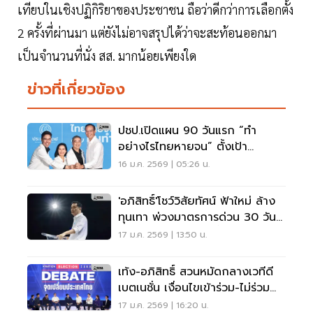
เทียบในเชิงปฏิกิริยาของประชาชน ถือว่าดีกว่าการเลือกตั้ง
2 ครั้งที่ผ่านมา แต่ยังไม่อาจสรุปได้ว่าจะสะท้อนออกมา
เป็นจำนวนที่นั่ง สส. มากน้อยเพียงใด
ข่าวที่เกี่ยวข้อง
ปชป.เปิดแผน 90 วันแรก “ทำ
อย่างไรไทยหายจน” ตั้งเป้า
เศรษฐกิจโต 5%
16 ม.ค. 2569 | 05:26 น.
'อภิสิทธิ์'โชว์วิสัยทัศน์ ฟ้าใหม่ ล้าง
ทุนเทา พ่วงมาตรการด่วน 30 วัน
กระตุ้นเศรษฐกิจระยะสั้น
17 ม.ค. 2569 | 13:50 น.
เท้ง-อภิสิทธิ์ สวนหมัดกลางเวทีดี
เบตเนชั่น เงื่อนไขเข้าร่วม-ไม่ร่วม
รัฐบาลภูมิใจไทย
17 ม.ค. 2569 | 16:20 น.