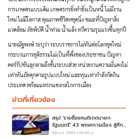
การเกษตรแบบเดิม เกษตรกรยิ่งทำยิ่งเป็นหนี้ ไม่มีงาน
ใหม่ ไม่มีโอกาส คุณภาพชีวิตหยุดนิ่ง ขณะที่ปัญหาสิ่ง
แวดล้อม ภัยพิบัติ น้ำท่วม น้ำแล้ง ทวีความรุนแรงขึ้นทุกปี
นายณัฐพงษ์ ระบุว่า ระบบราชการไม่ทันต่อโลกยุคใหม่
กระบวนการยุติธรรมไม่เป็นที่พึ่งของประชาชน ปัญหา
คอร์รัปชันลุกลามถึงขั้นระบบส่วย หน่วยงานความมั่นคงไม่
เท่าทันภัยคุกคามรูปแบบใหม่ และทุนเทากำลังกัดกิน
ประเทศ พร้อมแทรกแซงกลไกการเมือง
ข่าวที่เกี่ยวข้อง
สรุป 'รายชื่อแคนดิเดตนายก
รัฐมนตรี' 43 พรรคการเมือง สู้ศึก
เลือกตั้ง 2569
08 ม.ค. 2569 | 05:40 น.