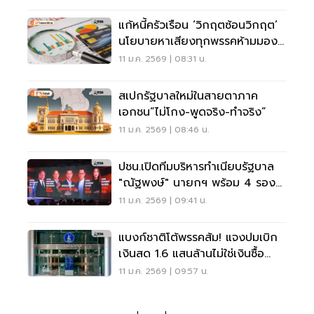
แก้หนี้ครัวเรือน ‘วิกฤตซ้อนวิกฤต’
นโยบายหาเสียงทุกพรรคห้ามมอง
ข้าม
11 ม.ค. 2569 | 08:31 น.
สเปกรัฐบาลใหม่ในสายตาภาค
เอกชน“ไม่โกง-พูดจริง-ทำจริง”
11 ม.ค. 2569 | 08:46 น.
ปชน.เปิดทีมบริหารทำเนียบรัฐบาล
"ณัฐพงษ์" นายกฯ พร้อม 4 รอง
นายกฯ
11 ม.ค. 2569 | 09:41 น.
แบงก์ชาติโต้พรรคส้ม! แจงปมเบิก
เงินสด 1.6 แสนล้านไม่ใช่เงินซื้อ
เสียง
11 ม.ค. 2569 | 09:57 น.