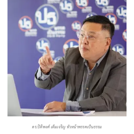
ดร.ปิติพงศ์ เต็มเจริญ หัวหน้าพรรคเป็นธรรม