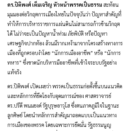
ดร.ปิติพงศ์ เต็มเจริญ หัวหน้าพรรคเป็นธรรม
สะท้อน
มุมมองต่อวิกฤตการเมืองไทยในปัจจุบันว่า ปัญหาสำคัญที่
ทำให้การบริหารราชการแผ่นดินไม่สามารถก้าวข้ามวิกฤต
ได้ ไม่ว่าจะเป็นปัญหาน้ำท่วม ภัยพิบัติ หรือปัญหา
เศรษฐกิจปากท้อง ล้วนมีรากเหง้ามาจากโครงสร้างทางการ
เมืองที่ถูกครอบงำโดย “นักการเมืองอาชีพ” หรือ “นักการ
ทหาร” ซึ่งขาดนักบริหารมืออาชีพที่เข้าใจระบบรัฐอย่าง
แท้จริง
ดร.ปิติพงศ์ เปิดเผยว่า พรรคเป็นธรรมก่อตั้งขึ้นบนแนวคิด
และหลักการที่ยึดโยงกับอุดมการณ์ของ ศาสตราจารย์
ดร.ปรีดี พนมยงค์ รัฐบุรุษอาวุโส ซึ่งตนภาคภูมิใจในฐานะ
ลูกศิษย์ โดยนำหลักการสำคัญมาถอดแบบเป็นแนวทาง
การเมืองของพรรค โดยเฉพาะการยึดมั่น รัฐธรรมนูญ