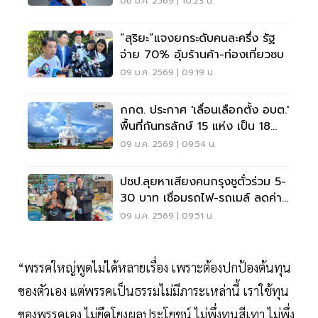
06 ม.ค. 2569 | 10:23 น.
“สุริยะ”แจงยกระดับคนละครึ่ง รัฐ
จ่าย 70% อุ้มร้านค้า-ท่องเที่ยวซบ
09 ม.ค. 2569 | 09:19 น.
กกต. ประกาศ 'เลื่อนเลือกตั้ง อบต.'
พื้นที่กันทรลักษ์ 15 แห่ง เป็น 18
ม.ค. 69
09 ม.ค. 2569 | 09:54 น.
ปชป.ลุยหาเสียงคนกรุงชูตั๋วร่วม 5-
30 บาท เชื่อมรถไฟ-รถเมล์ ลดค่า
ครองชีพ
09 ม.ค. 2569 | 09:51 น.
“พรรคใหญ่พูดไม่ได้หลายเรื่อง เพราะต้องปกป้องต้นทุน
ของตัวเอง แต่พรรคเป็นธรรมไม่มีภาระเหล่านี้ เราใช้ทุน
ของพรรคเอง ไม่ยึดโยงผลประโยชน์ ไม่พึ่งทุนสีเทา ไม่พึ่ง