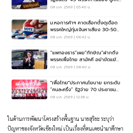
เลือกตั้ง 2569
08 ม.ค. 2569 | 05:40 น.
ม.หอการค้าฯ คาดเลือกตั้งดุเดือด
พรรคใหญ่ทุ่มเงินหาเสียง 30-50
ล้าน/คน
08 ม.ค. 2569 | 06:42 น.
“แพทองธาร”เผย“ทักษิณ”ฝากถึง
พรรคเพื่อไทย สามัคคี อย่าขัดแย้ง
กัน
08 ม.ค. 2569 | 08:40 น.
"เพื่อไทย"ประกาศนโยบาย ยกระดับ
“คนละครึ่ง” รัฐจ่าย 70 ประชาชน
30
08 ม.ค. 2569 | 12:38 น.
ในด้านการพัฒนาโครงสร้างพื้นฐาน นายสุริยะ ระบุว่า
ปัญหาของจังหวัดเชียงใหม่ เป็นเรื่องที่ตนเคยนำมาศึกษา