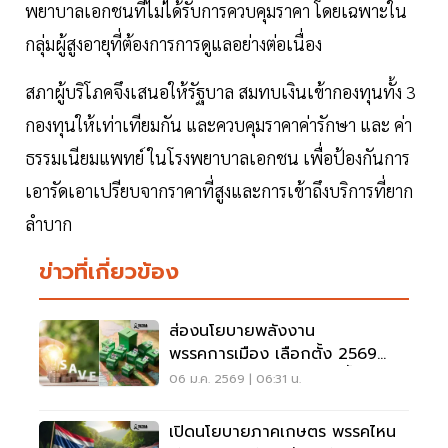
พยาบาลเอกชนที่ไม่ได้รับการควบคุมราคา โดยเฉพาะใน
กลุ่มผู้สูงอายุที่ต้องการการดูแลอย่างต่อเนื่อง
สภาผู้บริโภคจึงเสนอให้รัฐบาล สมทบเงินเข้ากองทุนทั้ง 3
กองทุนให้เท่าเทียมกัน และควบคุมราคาค่ารักษา และ ค่า
ธรรมเนียมแพทย์ ในโรงพยาบาลเอกชน เพื่อป้องกันการ
เอารัดเอาเปรียบจากราคาที่สูงและการเข้าถึงบริการที่ยาก
ลำบาก
ข่าวที่เกี่ยวข้อง
ส่องนโยบายพลังงาน
พรรคการเมือง เลือกตั้ง 2569
แข่งประชานิยม 'ลดค่าไฟ-น้ำมัน-
06 ม.ค. 2569 | 06:31 น.
ก๊าซหุงต้ม'
เปิดนโยบายภาคเกษตร พรรคไหน