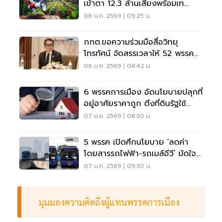
เข้าตา 12.3 ล้านเสียงพร้อมเท
คะแนน
06 ม.ค. 2569 | 09:25 น.
กกต.ขอความร่วมมือสื่อวิทยุ
โทรทัศน์ จัดสรรเวลาให้ 52 พรรคหา
เสียง
06 ม.ค. 2569 | 08:42 น.
6 พรรคการเมือง อัดนโยบายปลุกที่
อยู่อาศัยราคาถูก ดึงที่ดินรัฐใช้
ประโยชน์
07 ม.ค. 2569 | 08:30 น.
5 พรรค เปิดศึกนโยบาย ‘ลดค่า
โดยสารรถไฟฟ้า-รถเมล์อีวี’ มัดใจ
ฐานเสียง
07 ม.ค. 2569 | 09:30 น.
มุมมองความคิดถึงผู้แทนพรรคการเมือง